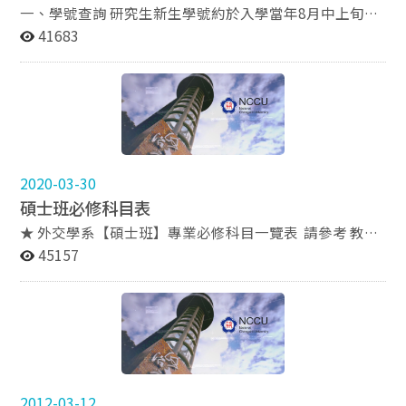
一、學號查詢 研究生新生學號約於入學當年8月中上旬開
放查詢，校內系統亦為當天開放登入。（詳情請見教務處
41683
新生服務網：https://aca.nccu.edu.tw/zh/freshman-
service） 二、帳號登入：
https://i.nccu.edu.tw/Login.aspx?ReturnUrl=%2f 詳情
見附檔 更新新生基本資料
https://moltke.nccu.edu.tw/newstuinfo_SSO/index.jsp
三、註冊通知單連結 新生請依前述說明上網下載註冊繳
費單。 （詳情請見註冊組網站：
2020-03-30
https://aca.nccu.edu.tw/zh/%E8%A8%BB%E5%86%8
碩士班必修科目表
A%E7%B5%84） 四、選課方式 步驟請參考附檔 五、選
課結果查詢 1、選課結果可透過網路或電子信箱查詢，亦
★ 外交學系【碩士班】專業必修科目一覽表 請參考 教務
可以直接列印選課清單存查。 2、透過網路查詢者可以查
處課務組 網站
45157
到『已選上科目及管道』、『遞補中科目及遞補序號、身
https://aca.nccu.edu.tw/zh/%E9%97%9C%E6%96%B
分』、『落選科目及原因』，另外亦可查詢科目尚有多少
C%E6%9C%AC%E8%99%95/%E8%AA%B2%E5%8B%
餘額等。請詳加利用查詢功能，掌握最新的選課資訊。
99%E7%B5%84?view=default
2012-03-12