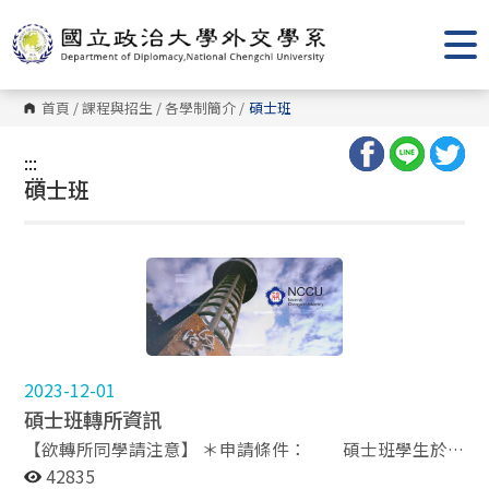
跳
到
主
要
內
容
首頁
/
課程與招生
/
各學制簡介
/
碩士班
區
塊
:::
:::
碩士班
2023-12-01
碩士班轉所資訊
【欲轉所同學請注意】 ＊申請條件： 碩士班學生於
修業第二學年開始前，經原肄業所及擬轉入所雙方主管同
42835