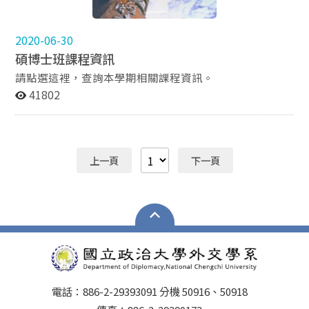
為限，承認為畢業學分。 （四）學生修習分數，第一學
年每學期不得超過十四學分。 貳、碩士班必修課程 ◆國
際法院成案、國際關係理論、研究方法、群修任選一門
2020-06-30
(國際組織、政治經濟學、區域研究)。學士班未曾修習過
碩博士班課程資訊
一學年四學分以上國際公法課程，須至本校學士班補修國
際公法課程。(補修課程不計入畢業學分) ◎必修科目表 ◎
請點選這裡，查詢本學期相關課程資訊。
辦理國內校際選課流程 ◎國立政治大學校際選課系統
41802
參、資格考書目 請參閱本系公告 肆、論文計畫書與論文
口試：請參考此處。 伍、本系114年2月23日奉核修正碩
士班修業辦法，請參閱本則公告；其中資格考試自114學
年度起廢除，適用於114學年度起入學之碩士班學生。
上一頁
下一頁
電話：886-2-29393091 分機 50916、50918