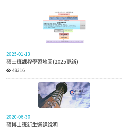
意，申請轉所，並以一次為限，且申請轉所當學期不得休
學。 ＊申請資料： 1. 自傳 2. 轉所動機 3.碩士
班歷年成績單（這樣才能看出你之前的修課成績與這學期
正在修習的課程。） 以上資料請在當學期申請截止日下午
5點前交至外交系辦，謝謝。 PS: 1.必要時，將辦理核考
機制。 2.詳情請見教務處網站：
https://aca.nccu.edu.tw/zh/%E6%9C%8D%E5%8B%9
9%E9%A0%85%E7%9B%AE/%E5%AD%B8%E7%B1%
8D/%E8%BD%89%E7%B3%BB 其他疑問歡迎與系辦研
2025-01-13
究所助教洽詢（dip50918@nccu.edu.tw）。
碩士班課程學習地圖(2025更新)
48316
2020-06-30
碩博士班新生選課說明