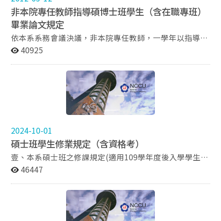
非本院專任教師指導碩博士班學生（含在職專班）
畢業論文規定
依本系系務會議決議，非本院專任教師，一學年以指導兩
名學生（含在職專班）為原則。本系專任教師退休轉任之
40925
兼任教師，不在此限。 ﹡認定方式：以繳交論文題目申報
單至辦公室的時間為準。
2024-10-01
碩士班學生修業規定（含資格考）
壹、本系碩士班之修課規定(適用109學年度後入學學生)
（一）最低畢業學分32學分，不包含論文，成績不滿七十
46447
分者為不及格，不承認該修課學分。 （二）論文學位口試
前須修畢畢業學分，並且通過資格考考試，碩士班學生論
文口試前須通過英語能力檢核，始得申請論文口試。。
（三）選修外院課程（校際選課須經系所同意）以12學分