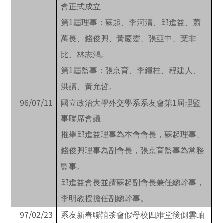
會正式成立
1
第
屆理事：蘇起、李河清、邱進益、蕭
萬長、錢俊興、黃慶靈、張亞中、葉非
比、林志鴻。
1
第
屆監事：張京育、李鍾桂、程建人、
洪讀、黃允哲。
96/07/11
1
國立政治大學外交學系系友會第
屆理監
事聯席會議
推舉邱進益理事為本會會長，蘇起理事、
錢俊興理事為副會長，張京育監事為常務
監事。
邱進益會長並請蘇起副會長兼任總幹事，
李明教授擔任副總幹事。
97/02/23
系友新春聯誼茶會假母校四維堂後側雲岫