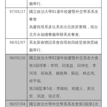
廳舉行。
97/05/17
81
國立政治大學
週年校慶暨外交學系系友
餐會
為慶祝母系多位系友出任政府要職，假台
北市永福樓餐廳舉辦系友餐會。
98/02/07
系友新春聯誼茶會假母校四維堂後側雲岫
廳舉行。
98/05/16
82
國立政治大學
週年校慶暨外交系友大會
2
第
屆理事：李明、邱進益、邱坤玄、李
河清、胡為真、錢俊興、蘇起、林志鴻、
侯平福。
2
5
第
屆監事
名：李鍾桂、程建人、黃允
哲、洪讀、張京育。
98/07/04
2
1
國立政治大學外交學系系友會第
屆第
次