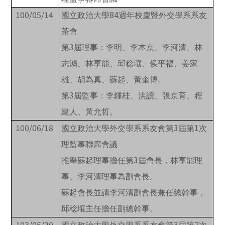
100/05/14
84
國立政治大學
週年校慶暨外交學系系友
茶會
3
第
屆理事：李明、李本京、李河清、林
志鴻、林享能、邱稔壤、侯平福、姜家
雄、胡為真、蘇起、黃奎博。
3
第
屆監事：李鍾桂、洪讀、張京育、程
建人、黃允哲。
100/06/18
3
1
國立政治大學外交學系系友會第
屆第
次
理監事聯席會議
3
推舉蘇起理事擔任第
屆會長，林享能理
事、李河清理事為副會長。
蘇起會長並請李河清副會長兼任總幹事，
邱稔壤主任擔任副總幹事。
103/05/20
3
2