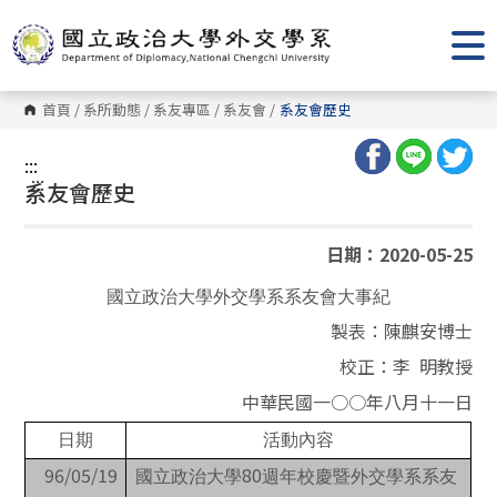
跳
到
主
要
內
容
首頁
/
系所動態
/
系友專區
/
系友會
/
系友會歷史
區
塊
:::
:::
系友會歷史
日期：2020-05-25
國立政治大學外交學系系友會大事紀
製表：陳麒安博士
校正：李
明教授
中華民國一○○年八月十一日
日期
活動內容
96/05/19
80
國立政治大學
週年校慶暨外交學系系友