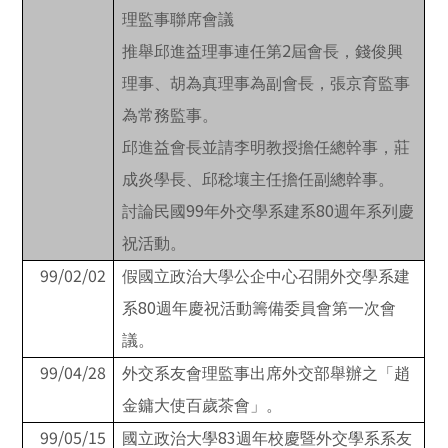
理監事聯席會議
2
推舉邱進益理事連任第
屆會長，錢俊興
理事、胡為真理事為副會長，張京育監事
為常務監事。
邱進益會長並請李明教授擔任總幹事，莊
成炎學長、邱稔壤主任擔任副總幹事。
99
80
討論民國
年外交學系建系
週年系列慶
祝活動。
99/02/02
假國立政治大學公企中心召開外交學系建
80
系
週年慶祝活動籌備委員會第一次會
議。
99/04/28
外交系友會理監事出席外交部舉辦之「趙
金鏞大使百歲茶會」。
99/05/15
83
國立政治大學
週年校慶暨外交學系系友