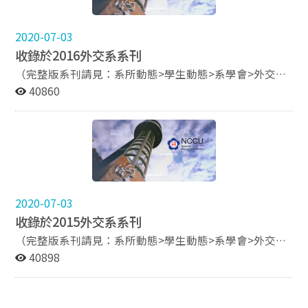
來 你需要準備好自己──劉必榮專訪 成功的大金王國 不
是魔術！──蘇一仲專訪 畢業三十年系友專訪
2020-07-03
收錄於2016外交系系刊
（完整版系刊請見：系所動態>學生動態>系學會>外交通
訊） 廣與博的智慧－羅致政委員專訪 「成功，因為堅
40860
持」－蔣萬安委員專訪 「發掘優勢，創造價值！」－何
孟賢學長專訪 如何當個有影響力的人－Veronica 學姊專
訪 蛻變：綻放人生的七彩繽紛－楊小黎學姊專訪 源頭活
水－劉必榮教授專訪 在工作中旅行，緬甸ＮＧＯ分享－
周怡蘭學姊專訪
2020-07-03
收錄於2015外交系系刊
（完整版系刊請見：系所動態>學生動態>系學會>外交通
訊） 做對的事─程建人學長 自強不息─林享能學長 文
40898
字與外交的共舞─連正世、李靜宜夫婦採訪 商場上的外
交觀─王伯莉學姊專訪 與江宜汾學姐有約 沒有在安穩中
播報的新聞─蘇宗怡主播專訪 從私部門出發，改變─游