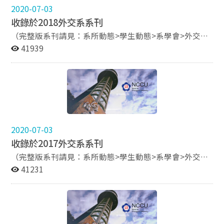
長專訪 簡單而不凡──鄭翊瑋學長專訪
2020-07-03
收錄於2018外交系系刊
（完整版系刊請見：系所動態>學生動態>系學會>外交通
訊） 把世界帶回台灣——胡志強學長專訪 用勇氣創造不
41939
凡，用外交走向世界——胡為真秘書長專訪 全球視野，在
地關懷——牛煦庭先生專訪 舞蹈，文化，與人生──李宛
儒專訪 投其所愛，一鳴驚人——楊鳴專訪 從一次又一次
的實踐中 找到自己位置——劉致昕學長專訪 顧好自己的
小行星，有天就會是一片宇宙——蘇宗怡主播專訪 光鮮亮
麗背後的奮鬥歷程——周幼群學姐專訪 心中有火苗便不懼
怕寒冷——卜大中總主筆專訪 從誤打誤撞到通過外交特考
2020-07-03
——鄒惟容學姐專訪 Connecting the Dots——黃巾倪學姐
收錄於2017外交系系刊
人物專訪 盡其在我的人生哲學——姜豐年學長專訪 擇其
所愛，愛其所擇——盛治仁總經理專訪 Passion &
（完整版系刊請見：系所動態>學生動態>系學會>外交通
Patience, 持之以恆、莫忘初衷——許源派學長專訪 商界
訊） 因戲劇而完整──范宸菲專訪 踏實走出每一步──
41231
的外交官——張偉昌學長專訪
江啟臣專訪 揮灑青春了無憾 學以致用望未來──王涵儀
專訪 歷練中走出的康莊大道──陳弘晉專訪 愛其所擇
放眼未來──張庭瑄專訪 預測未來最好的方式 就是創造
它──張毓中專訪 一切 始於一個想出國的男孩夢──楊
宗科專訪 Wedding Diary──解博茹的交換日記 面對未