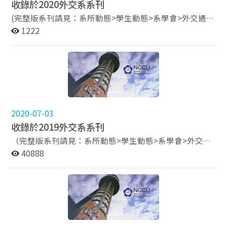
收錄於2020外交系系刊
(完整版系刊請見：系所動態>學生動態>系學會>外交通
訊) 創造形勢的政治家－宋楚瑜學長專訪 啟程，繫一段
1222
外交情份－ 江啟臣學長專訪 兩個大男孩的對話－ 蔣萬安
X 吳崇涵學長聯合專訪 成為每個舞台上耀眼的存在－ 羅
致政學長專訪 秉持初衷，堅持自我的政治家－ 王炳忠學
長專訪 傑出的外交學子－ 洪大鈞學長專訪 盡到本分，
勇於犯錯－ 劉琦學姐專訪 聆聽，來自海地的悅聲－
Tooly 學長專訪 走在指南路上－ 牛淳安學長專訪
2020-07-03
收錄於2019外交系系刊
（完整版系刊請見：系所動態>學生動態>系學會>外交通
訊） 人生啊，成功是自己的事情──吳東明學長專訪 散
40888
發自信的光芒──姚金祥學長專訪 縱橫四海──夏立言
學長專訪 找尋一條離開時已充分實現自我的道路──張
小月學姊專訪 時時充實自己，勇敢面對挫折──詹滿容
學姊專訪 閒適恬淡的人生態度，壯闊非凡的生命格局
──傅依萍學姊專訪 無數危機與轉機，造就非凡人生
──謝智通學長專訪 跳脫舒適，拓展視野──劉詩亮學