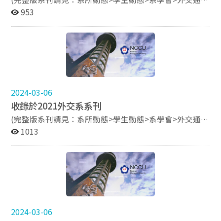
訊) 系友 方天賜老師 專訪 系友 江衍迪 專訪 系友 周正剛 專
953
訪 系友 楊晏婷 專訪 系友 彭紹宇 專訪 系友 賴柏君 專訪
2024-03-06
收錄於2021外交系系刊
(完整版系刊請見：系所動態>學生動態>系學會>外交通
訊) 正義且務實的外交工作者：歐鴻鍊部長專訪 畫筆下的
1013
外交人生：陳筱涵專訪 覺得被困住了怎麼辦?專訪系友柯
友恩: 沒有「不能轉換」這件事 踏實而熱血的探索者—張
騰元學長 從外交到科技業— 跨領域的奇幻旅程—潘劭平
專訪 理論結合實務外交、公關與學術的斜槓人生— 鈕則
勳專訪
2024-03-06