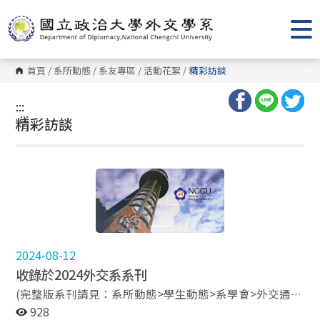
跳
到
主
要
內
容
首頁
/
系所動態
/
系友專區
/
活動花絮
/
精彩訪談
區
塊
:::
:::
精彩訪談
2024-08-12
收錄於2024外交系系刊
(完整版系刊請見：系所動態>學生動態>系學會>外交通
訊) 系友 盛治仁 專訪 系友 徐裕軒 專訪 系友 曾詩嵐 專訪
928