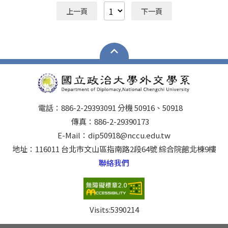
立婷學姐專訪 屬於我的喜劇人生─李俊陞學長專訪 擇我
上一頁
下一頁
所愛，彩繪人生的劇場─范曉安學姐專訪 外交特考心得
分享─鍾賢玉學長 大大的學、小小的做─99級侯萱 外
交系第26屆同學會特別報導
電話：886-2-29393091 分機 50916、50918
傳真：886-2-29390173
E-Mail：dip50918@nccu.edu.tw
地址：116011 台北市文山區指南路2段64號 綜合院館北棟9樓
聯絡我們
Visits:
5390214