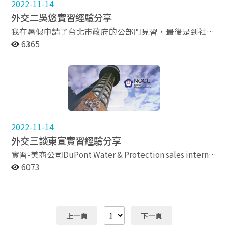
2022-11-14
要在於希望可以有更多的台灣公司赴我們州投資，也因此
談、與主管的回饋、錄取通知等，都由我們一手包辦。另
考量後決定進入僑務委員會僑商會實習。 由於RICH職場
外交二吳悠實習經驗分享
我會陪伴老闆出席一些商務會議，盡可能地尋找潛在的商
外，我們也曾協助離職訪談等，多面向認識HR在一家公
體驗網是媒合平台，註冊後即要求求職青年上傳履歷、自
機。同時在我實習的中後段我們的辦公室因為是新設立的
司裡，到底扮演什麼角色。 因為這個實習機會，原先就
傳、語言或相關能力證明等，RICH職場體驗網提供多個
我在暑假申請了台北市政府的公部門見習，最後是到社會
所以有開設一個辦公室的剪綵活動跟商業交流的酒會，當
對人力資源頗有興趣的我，更加篤定我對這條路的決心。
自傳上傳區，各位可好好利用這個功能，針對想投遞的單
局的人民團體科工作四十五天。如果有興趣的同學大概四
6365
天有許多美方與我國的高官與商業界老闆到場，而我就要
也因為認識一位來自國立中山大學人力資源管理所的實習
位遞送不同的自傳，對於上榜是有極大的幫助，因為公部
月初就要開始注意市府的網站(連結我放在最後面)，各縣
負責規劃這一系列的流程與協助活動順利的進行。 以上
生，所以我決定申請該所，更加認識人力資源。除了以上
門很大程度是看自傳的內容作為考量及面試的問題。我預
市通常都會有類似的實習活動，所以暑假不在台北的同學
大概簡述了我的實習內容，如果有什麼問題的話可以再寄
提到的實習，我目前也在Cake Resume擔任Recruitment
計將在10-11月至僑務委員會僑商會實習，工作內容主要
也可以注意自己家那邊的縣市政府。 雖然這個計畫叫做公
信詢問我細節，我有空的話都會回覆，感謝收看~~ 廖榮
Consultant Intern，學習有關Headhunting產業的知識與
為全球僑臺商產學合作服務方案、世界華人工商婦女企管
部門見習，但實際上的工作內容蠻無聊的，大概就是接接
豪 110104045@g.nccu.edu.tw
技能，並從中瞭解Headhunting與Human Resources的
協會2022年世界年會、精品咖啡創業培訓與商機交流
電話、跟民眾吵架、然後可能有一些跑腿或整理文件的工
差別與連結。希望對於人力資源領域有興趣的人，可以多
班、十月慶典、僑務委員會議、推展臺灣國際醫療整合服
作，在工作時間我有七八成的時間都在做自己的事，市府
嘗試人力資源實習的機會，才能更加瞭解人力資源在實務
務方案等相關業務，在投遞履歷時建議可先瀏覽工作內容
的人們也對工讀生很友善，如果有想要利用時間賺點零用
2022-11-14
方面的操作，才能瞭解自己是不是真的喜歡這個領域！
及專長需求，以便投遞履歷時將您的所思所想與其融合，
錢、體驗公務機關工作的人可以去試試看。這個實習對沒
外交三談東宣實習經驗分享
增加上榜機率。 舉僑商會為例，其專長需求為一、具備電
有工作經驗的人也蠻友善的，因為是用抽籤的所以履歷不
腦應用能力（含PowerPoint簡報製作能力）二、具備
太會影響結果(但就是有點難抽到)
實習-美商公司DuPont Water & Protection sales intern
中、英文打字及文書處理能力等，假設其列的工作內容及
https://www.okwork.taipei/ESO/content/tw/iFrameSet
在探索職涯的旅途中常有許多未知的變化，這些變化總能
6073
專長需求都符合您的專長及及興趣，在未來工作上會更容
/161108223545
帶給我新的感觸與想法。透過實習，我可以親身體驗想像
易得心應手
中的產業的各種樣貌。因此，實習之於我的，如同在課堂
上所被灌溉的一樣豐富。我在FB社團：實習透視鏡中尋
找各樣的實習機會，這個平台提供許多公私部門的實習職
上一頁
下一頁
缺，在應徵上這份工作之前，我投遞了數十份應徵履歷，