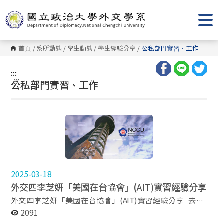
跳
到
主
要
內
容
首頁
/
系所動態
/
學生動態
/
學生經驗分享
/
公私部門實習、工作
區
塊
:::
:::
公私部門實習、工作
2025-03-18
外交四李芝妍「美國在台協會」(
AIT)
實習經驗分享
外交四李芝妍「美國在台協會」(AIT)實習經驗分享 去年
六月，我申請了AIT FNSIP 秋季實習計畫，這是美國在台
2091