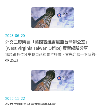
協會的官方實習機會，分為春季與秋季，每期約五個月，
實習時數需達200 小時（約每週 1.5～2 天）才能獲得證
書。申請時間大約在每年 10 月和 5 月，只要你滿20歲並
繳交系所同意書、英文成績單、無償服務同意書、相關背
景動機（官網會有表格）就可以申請～ 有興趣的同學可以
留意AIT官網公告或系辦通知！ 為什麼申請 AIT？ 當初會
申請 AIT一部分是因為想到外交部實習，但聽說競爭激
2023-06-20
烈，就決定先申請 AIT，也見識一下美國辦事處環境（真
外交二廖榮豪「美國西維吉尼亞台灣辦公室」
的很漂亮，超想回去> 我的實習內容 我的主要工作是在課
(
West Virginia Taiwan Office)
實習經驗分享
間與美國外交官用中文聊天，討論國際議題，幫助他們練
習用中文表達想法。此外，我們也會協助老師準備教材，
我想跟各位分享我自己的實習經驗，首先介紹一下我的實
例如蒐集課程影片、錄製教材音檔等。這份實習超級有
習單位，我於2022年底至2023年中在「美國西維吉尼亞
2513
趣，每天都在學習！ 與外交官聊天的過程中，他們會分享
台灣辦公室」擔任實習生，先簡單說明一下辦公室背景，
對國際事件的看法、過去的外派經驗，以及作為外交官的
大家應該很熟悉AIT也就是美國在台協會，背後代表的是
挑戰，這讓我對國際事務與美國內政有了更深入的理解，
美國聯邦政府，但是其實很多人不知道美國各州政府也會
也在聊天中複習了過去所學的國關理論、比較政府等科
自行設立駐台的辦事處/辦公室，其目的依據各辦公室性
目。而且，當秋季實習生的好處是能參與各種美式節慶活
質而有所變，但基本上都是在推動兩國之間的貿易交流，
動，AIT 內部會舉辦萬聖節派對、感恩節火雞飯、聖誕節
有些重進出口，有些重投資而有些也會負責文化與教育上
活動，甚至還和他們一起辦年貨！剛好那年遇到美國總統
的交流等。而這些由各州辦公室所設立的辦公室組成了一
2022-11-22
大選，有機會第一手聽到美國外交官對選舉結果及未來四
個協會，叫做「美國各州政府辦事處協會」(ASOA)，有興
外交四謝岱呈實習經驗分享
年的預期與擔憂，真的收穫滿滿。 華語學校 vs. 其他部門