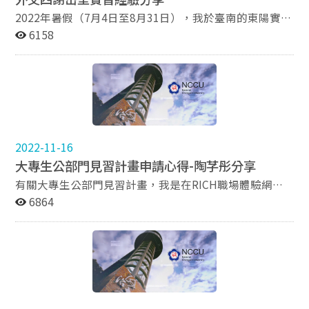
趣了解更多的人可以上網去查一下這個協會。 好，然後
相較於 AIT 其他部門，我覺得華語學校是最容易與美籍外
是我怎麼知道的，很簡單，系上的信件XDDDD。我是不
2022年暑假（7月4日至8月31日），我於臺南的東陽實業
交官建立連結的部門，因為其他部門的外交官通常是主
知道大家平常有沒有在看系上寄的信啦，但有時候真的可
廠擔任HR實習生，協助人事管理部，負責教育訓練與招
6158
管，實習生較難有機會直接與他們對話。但在華語學校，
以從裡面撈到好康的事情拉。 然後申請當然就是把履歷
募。 首先，簡單介紹東陽實業廠。它是一家傳統製造
我們比較像是相互學習，所以互動起來更像朋友，彼此能
寄過去然後等待回覆囉，我寄過去的隔天就收到老闆的回
商，生產汽車的外觀零組件，為AM市場的龍頭，也有在
在語言與文化交流中互相成長。 如果你對國際事務、跨文
信，說已收到，會再跟我聯絡，然後我就等呀等呀等，挖
製造OEM的產品，是全球最大的汽車外觀／碰撞零組件製
化交流、外交官的生活感興趣，或還不確定自己以後要做
阿挖阿挖，等了一個月沒收到回信想說，應該是沒有錄取
造商。全公司約3000人，算是大型企業。 我從大三以
什麼，真的很推薦FNSIP的計畫！雖然這個實習沒有支
我了，但後來我想了想，他說要聯絡我卻沒有聯絡我，怪
來，就一直很想到人力資源部門實習，而我也曾投遞過綠
薪，離木柵真的超遠食物還貴又難找==，但如果沒有經濟
怪的，總覺得該去問一下，於是我再寄了一封信過去問，
藤生機、L’Oréal等公司的HR實習生計畫，但最終都沒
壓力，真的大大大推！（我最後做了300多小時啊哈哈）
內容大概是說「是否有找到適合的人選了，如果找到了，
有好的結果。2022年5月底，我在104人力銀行看到這個
2022-11-16
學弟妹若還對 AIT 實習有任何疑問，或想更了解更多
請問沒有錄取我的原因為何，方便我將來改進自己的參
機會，就直接投遞履歷。 HR篩選履歷後，大約在6月初
大專生公部門見習計畫申請心得-陶芓彤分享
（e.g. 其他部門工作內容 / 書審面試內容 / 安全檢查還要
考。」 結果隔天就接到了老闆的面試電話，大概講了十
通知面試，並告知地點於時間。面試只有一關，採取三人
等多久）歡迎聯繫我！ 我的email：
幾分鐘後就結束，說過幾天跟我講結果，最後當然是錄取
團體面試。當時跟我同一場面試的人，有來自中央人管所
有關大專生公部門見習計畫，我是在RICH職場體驗網上
maggiezoe0306@gmail.com
了。 我覺得這邊有兩個很重要的點，第一個是，如果一
的學生，也有來自其他學校的企管系學生。原先以為我應
搜尋得知，RICH職場體驗網為大專生提供多個管道讓青
6864
件事做了卻「Nothing to lose.」，那就不要想太多，做
該沒有機會進入該公司實習，但最終很幸運的（在6月
年學子可利用兩個月至公部門實習，從中獲取經驗。此申
就對了，有試有機會。第二個是，後來我有跟老闆聊為什
中）錄取了。 我原先被分配到教育訓練組，協助該組的
請時間一年分為各學年度下學期(4-5月)、暑假(7-8月)及
麼會錄取我，老闆說是因為我的態度很積極，他看中這點
相關事務，包括資料分析、開設課程、規劃軟性活動、處
上學期(10-11月)3梯次見習，每梯次每人見習時數達100
所以才決定錄取我，這個蠻關鍵的，我覺得大家在不會造
理課程前後相關事宜等。後來，我被安排協助招募。 我與
小時。上學期(10-11月)的見習單位通常在暑假即有公
成對方困擾的情況下，勇於嘗試就對了。 至於我的工作
另外一位來自中山人管所的實習生，一起負責協助招募開
告，我這次總共投了七個單位，其中包含國防部、僑委
內容主要是在做商務開發，我主要負責打電話台灣的公司
發工程師。招募的過程幾乎是讓我們全程參與，舉凡履歷
會、法務部等，除國防部需要經過面試以外，其餘主要以
詢問對於赴美投資的意願，因為我們的辦公室設立目的主
篩選、電話初步訪談、邀約面談、到廠後的HR初步面
當初投遞的履歷為主要考量，最後我經由科系相關程度等