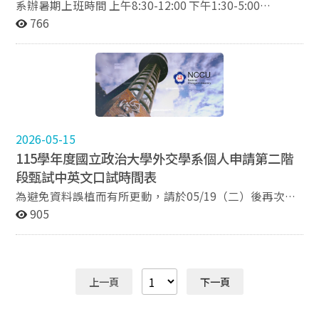
系辦暑期上班時間 上午8:30-12:00 下午1:30-5:00
7/10(五)、7/17(五)、7/24(五)、8/7(五)、8/14(五) 為全
766
校共同暑休，系辦暫停開放!
2026-05-15
115學年度國立政治大學外交學系個人申請第二階
段甄試中英文口試時間表
為避免資料誤植而有所更動，請於05/19（二）後再次確
認口試時間及梯次，以保障您的權益，謝謝。 －115學
905
年度國立政治大學外交學系個人申請中英文口試時間表請
見附檔，請務必確認口試梯次、口試序號及口試時間。
－請詳閱附件當日流程及注意事項 －如口試順序有任何
問題，請於5/18（一）中午12點前來電告知，逾時恕不受
上一頁
下一頁
理。 －考生應攜帶之物品： 1、指定項目甄試通知單
（未收到者得現場補發）。 2、國民身分證正本（或有