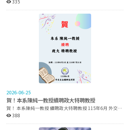
id=&classId=4M06B509C *國家戰略研究(陳偉華教授) *
全體師生 同賀
335
源並提供較正確之回覆。 2. 時間與日期請核對學校行事
戰略班開課 https://cpbae.nccu.edu.tw/cpbae-service-
曆：AI提到的選課截止日期、加退選時間，請務必點擊回
nx2/class?id=&classId=4M06B509D *比較外交政策(劉
覆後方的數字標籤（Citations）看原文件及學校正式行事
德海教授) *戰略班開課
曆，以防AI記錯時間導致錯過截止日期！ 3. AI回覆僅供參
https://cpbae.nccu.edu.tw/cpbae-service-nx2/class?
考：本智能助理回覆僅協助初步了解及快速參考用，正式
id=&classId=4M06B509E *國際政治經濟學(張文楊教授)
回答仍以助教信件回覆為準。 4. 畢業審查請找助教或註冊
*戰略班開課 https://cpbae.nccu.edu.tw/cpbae-service-
組：AI僅能就現有資料進行回答。關於你是否符合畢業資
nx2/class?id=&classId=4M06B509F 2.新生報名及選
格，請務必以註冊組的審核為絕對標準！ ＊ 本智能助理
課：自7/21-8/19，報名繳費後，於5個工作日內電子郵通
回覆內容僅供參考，不得作為日後相關爭議證明。 ＊ 若
知審查結果是否通過。 3.費用： 學雜費：每學期4000元
對本筆記本有任何建議，或對AI回覆仍有疑慮，請來信
學分費：每學期5250*學分數 如對上述資訊及報名事宜
dip50916@nccu.edu.tw，並同時附上提問及AI回覆內容
有疑問， 敬請洽詢承辦人：陳品靜助教
（可複製文字或截圖），因不同身分有不同解決方案，來
23419151#2311; pjchen2@nccu.edu.tw
信時來信時請注意信件禮儀並須述明系級、學號、姓名、
身分別，並條列清楚想問的問題，以利助教了解問題並提
供更準確的協助。 外交系辦公室
2026-06-25
賀！本系陳純一教授續聘政大特聘教授
賀！ 本系陳純一教授 續聘政大特聘教授 115年6月 外交系
全體師生 同賀
388