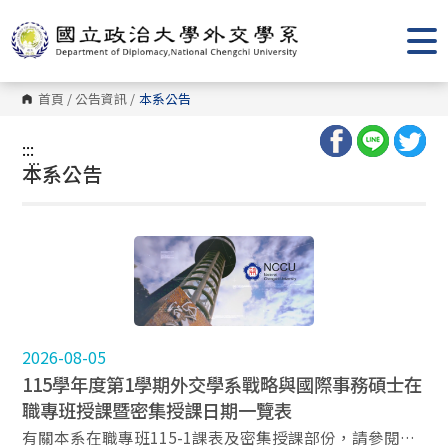
跳
到
主
要
內
容
首頁
/
公告資訊
/
本系公告
區
塊
:::
:::
本系公告
2026-08-05
115學年度第1學期外交學系戰略與國際事務碩士在
職專班授課暨密集授課日期一覽表
有關本系在職專班115-1課表及密集授課部份，請參閱以