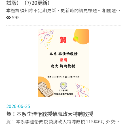
試版）（7/20更新）
nx2/class?id=&classId=4M06B5094 *危機處理(林正義
教授) https://cpbae.nccu.edu.tw/cpbae-service-
本選課須知將不定期更新，更新時間請見標題。 相關選課
nx2/class?id=&classId=4M06B5095 *印太國際政治與智
日程及全校綜合選課須知請參照學校網站說明 115學年度
595
庫外交(楊昊教授) https://cpbae.nccu.edu.tw/cpbae-
第1 學期選課資訊 115學年度外交系學士班選課須知請參
service-nx2/class?id=&classId=4M06B5096 *跨文化溝
照附檔，選課前請務必詳閱，另幾點重要提醒如下： 1. 閱
通與談判(黃奎博教授) *戰略班開課
讀完選課須知後，如仍有任何關於學士班選課或學分問
https://cpbae.nccu.edu.tw/cpbae-service-nx2/class?
題，可先利用115學年度外交學系選課智能助理 （測試
id=&classId=4M06B5097 *區域研究-俄國與東歐國際關
版），若仍須確認請Email或於上班時間（請避開中午休
係研究(連弘宜教授) *戰略班開課
息時間）電洽02-2939-3091轉校內分機50916陳助教。
https://cpbae.nccu.edu.tw/cpbae-service-nx2/class?
2. 115學年度外交學系選課智能助理 （測試版） 為方便同
id=&classId=4M06B5098 *永續發展與全球挑戰(楊文琪
學解決選課相關問題，本學期首度導入AI協助彙整資料，
教授) *戰略班開課 https://cpbae.nccu.edu.tw/cpbae-
提供快速查詢與初步解答。使用前請務必參閱注意事項
service-nx2/class?id=&classId=4M06B5099 *全球化與
（本公告下方） 3. 初選後如有任何選課困難需要助教協
經濟整合(鄧中堅教授) *戰略班開課
辦，請於115年9月開學首二日(9/7-8)，早上9：00-11：
https://cpbae.nccu.edu.tw/cpbae-service-nx2/class?
30、下午14：00-16：30親至外交學系辦公室（綜合院館
id=&classId=4M06B509A *傳播、文化與外交(林碧炤教
北棟9樓）詢問。 4. 本須知僅適用於外交系選課，若有其
授) *戰略班開課 https://cpbae.nccu.edu.tw/cpbae-
他系所選課問題一律依本校或他系規定為主。 【115學年
2026-06-25
service-nx2/class?id=&classId=4M06B509B *發展中國
度外交學系選課智能助理 （測試版）— 使用須知】 ⚠️ 使
賀！本系李佳怡教授榮膺政大特聘教授
家與國際關係研究(邱稔壤教授) *戰略班開課
用時務必留意以下注意事項： 1. 問題清楚明確：詢問時，
https://cpbae.nccu.edu.tw/cpbae-service-nx2/class?
賀！ 本系李佳怡教授 榮膺政大特聘教授 115年6月 外交系
請一次問一個問題並提供正確且完整說明，以利AI搜尋來