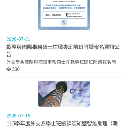
成績累積排名在全系(班)前百分之三十以內者。 二、需檢
附資料： (一) 申請書； (二) 歷年成績單及排名證明書；
(三) 自傳及讀書計畫； (四) 推薦函； (五) 其他有利審查之
文件。 (六) (1) 申請外交學系五年一貫者，請參考「國立
政治大學外交學系學生五年一貫修讀學、碩士學位修讀辦
法」。 (2) 申請東亞所、俄羅斯研究所、國際研究英語
碩士學位學程(IMPIS)或日本研究碩士學位學程者請參考
2026-07-21
「國立政治大學國際事務學院學士班學生五年一貫修讀
戰略與國際事務碩士在職專班隨班附讀報名資訊公
學、碩士學位鼓勵辦法」 三、申請期限：即日起至115年
告
7月31日（星期五）中午12點止。 四、申請方式：申請資
外交學系戰略與國際事務碩士在職專班隨班附讀報名開跑
料（紙本或電子檔皆可，推薦函可另送）請逕送綜合院館
囉！ 歡迎有意進修的同學們把握時間報名上課 日後若考
580
北棟9樓外交學系辦公室鄭助教。 五、如有疑問，請於上
進專班，可申請學分抵免，節省修課時間 1.本學期隨班
班時逕洽外交系辦鄭助教或是電郵
附讀開課課程如下 (隨班附讀將依專班實際課程為準，如
dip50918@nccu.edu.tw ，來信主旨請註明「申請115學
有異動公企中心將另行通知選課學員，造成不便請見
年度五年一貫-OOO（姓名）」。
諒)： *全球化之國際投資與貿易的政治分析(邱奕宏 教
授) https://cpbae.nccu.edu.tw/cpbae-service-
nx2/class?id=&classId=4M06B5092 *國際法與國家安全
(陳純一教授) https://cpbae.nccu.edu.tw/cpbae-service-
2026-07-15
nx2/class?id=&classId=4M06B5093 *歐盟與國家安全
115學年度外交系學士班選課須知暨智能助理（測
(張守珩教授) https://cpbae.nccu.edu.tw/cpbae-service-