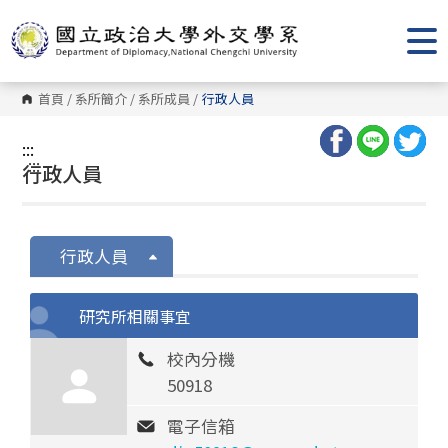
跳
到
主
要
內
容
首頁
/
系所簡介
/
系所成員
/
行政人員
區
塊
:::
:::
行政人員
行政人員
研究所相關事宜
校內分機
50918
電子信箱