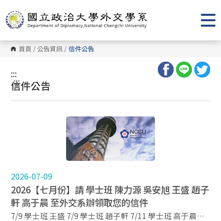
跳
到
主
要
內
容
首頁
/
公告資訊
/
信件公告
區
塊
:::
:::
信件公告
2026-07-09
2026【七月份】請 學士班 陳力源 吳安旭 王盛 趙子
軒 高于晨 至外交系辦領取您的信件
7/9 學士班 王盛 7/9 學士班 趙子軒 7/11 學士班 高于晨