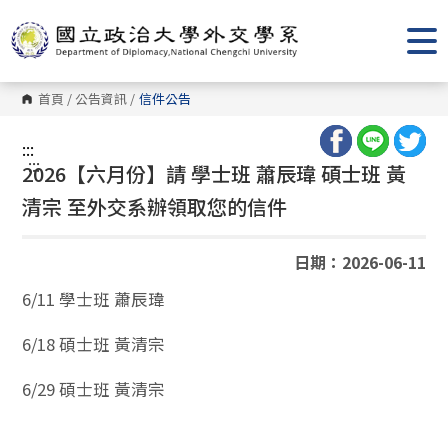
跳
到
主
要
內
容
首頁
/
公告資訊
/
信件公告
區
塊
:::
:::
2026【六月份】請 學士班 蕭辰瑋 碩士班 黃
清宗 至外交系辦領取您的信件
日期：2026-06-11
6/11 學士班 蕭辰瑋
6/18 碩士班 黃清宗
6/29 碩士班 黃清宗