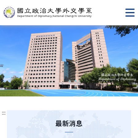
跳
到
主
要
內
容
區
塊
:::
最新消息