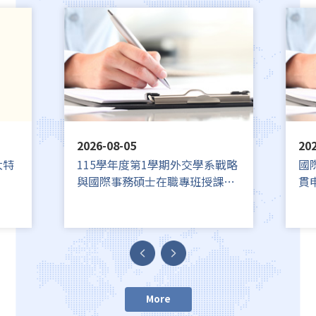
2026-08-05
202
大特
115學年度第1學期外交學系戰略
國
與國際事務碩士在職專班授課暨
貫
密集授課日期一覽表
More