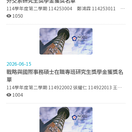
外交系研究生獎學金獲獎名單
在校期間須具備學習西班牙語、拉丁美洲國家官方語言或
114學年度第二學期 114253004 鄭鴻霖 114253011 林
前述相關區域研究之熱誠與傑出表現。 簡介 安秀貞教授
希恩 113253006 陳妤瑄 113253007 邱敏碩
1050
獎學金設置辦法 安秀貞教授獎學金獲獎名單 韞櫝植福助
114253501 吳沐恩 113253501 謝皓翔 114學年度第一
學金 本系大學部（含延畢生），每年各兩名，每人壹萬捌
學期 114253002 劉芊彤 114253012 蔡志中
千元為原則。提供具清寒證明或學貸證明的學生申請。 韞
113253001 李潔怡 113253019 孫莅華 114253501
櫝植福助學金設置辦法 韞櫝植福助學金得獎名單 路國華
吳沐恩 113253501 謝皓翔 113學年度第二學期
先生暨路宋友慈女士紀念獎學金 簡介 路國華先生暨路宋
113253001 李潔怡 113253006 陳妤瑄 113253019
友慈女士紀念獎學金設置辦法 路國華先生暨路宋友慈女士
孫莅華 112253010 何偉豪 112253006 王尚旻
紀念獎學金得獎名單 沈錡大使青年獎學金 沈錡大使青年
113253501 謝皓翔 113學年度第一學期 113253001 李
2026-06-15
獎學金得獎名單 非想獎學金 非想獎學金設置辦法 非想獎
潔怡 113253011 賴玟均 112253009 王湘婷
學金得獎名單 楊宗科先生獎學金(暫緩辦理) 赴國外大學交
戰略與國際事務碩士在職專班研究生獎學金獲獎名
112253015 何玥彤 113253501 謝皓翔 110253503
換一學期(含)以上；國外短期研究或實習三個月以上；赴
單
董雪松 112學年度第二學期 112253501 詹騏瑋
國外攻讀碩博士學位。 楊宗科先生獎學金設置辦法 楊宗
111253002 蔡伯辰 111253016 李祥豪 112253005
114學年度第二學期 114922002 張耀仁 114922013 王毓
科先生獎學金獲獎名單 李其泰教授紀念獎學金(暫緩辦理)
劉書誠 112253010 何偉豪 112學年度第一學期
麟 113922022 林貝珊 113922010 陳威廷 114學年度第一
1004
本系大學部及研究所（含碩、博士班）二年級以上在校學
112253002 陳思諭 112253008 詹宏傑 111253010
學期 114922001 許家榕 114922002 張耀仁 113922022
生，每年各二名。大學生每名新台幣二萬元整，研究生每
林暐傑 111253018 蘇可為 112253501 詹騏瑋
林貝珊 113922014 詹鈞凱 114922001 許家榕 114922002
名新台幣三萬元整，每年共計十萬元整。申請人在校期間
110253503 董雪松 111學年度第二學期 111253010 林
張耀仁 113922022 林貝珊 113922014 詹鈞凱 113學年度
須品學兼優，具服務熱誠。 李其泰教授紀念獎學金設置辦
暐傑 111253012 陳意勝 110253010 黃姿婷
第二學期 113922019 劉盈菁 113922022 林貝珊
法 外交系擴大輔系獎學金 本獎學金為獎勵成績優良之擴
110253022 紀佩紋 110253503 董雪松 111學年度第一
112922003 陳 梅 112922004 李魚豪 113學年度第一學
大輔系同學，凡修讀本系擴大輔系一學年以上，所修習之
學期 111253010 林暐傑 111253011 徐品浩