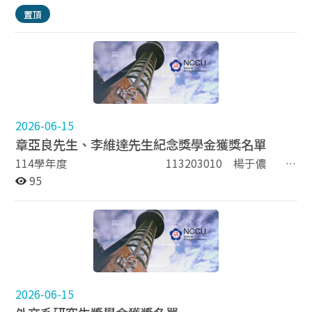
班一、二年級及博士班一、二、三年級研究生申請，名額
置頂
及金額將視國際事務學院核撥之金額調整。未領獎學金之
研究生可申請助學金，名額無限制。 研究生獎學金辦法
研究生獎學金得獎名單 外交系戰略與國際事務碩士在職專
班獎學金 外交系戰略與國際事務碩士在職專班獎學金設置
辦法 外交系戰略與國際事務碩士在職專班獎學金獲獎名單
外交部外交獎學金 外交部為獎助攻讀國際關係學生，在本
校特設獎學金十二名，每名每年金額為新台幣二萬五千元
2026-06-15
外交獎學金實施要點 外交獎學金得獎名單 趙金鏞大使紀
念獎學金 本系學生參與國際活動或有其他優異表現者均得
章亞良先生、李維達先生紀念獎學金獲獎名單
申請，每年名額1-5名，每名獲獎金額最高10萬元整。 簡
114學年度 113203010 楊于儂
介 趙金鏞大使紀念獎學金設置辦法 趙金鏞大使獎學金獲
113學年度 110203031 張鵑萍
95
獎名單 外交部國際法研究獎學金 外交部國際法研究獎學
金實施要點 外交部國際法研究獎學金得獎名單 朱建民先
生獎學金 指定一名供本系學生申請，每名金額為新台幣一
萬元。 簡介 朱建民先生獎學金頒發辦法 朱建民先生獎學
金得獎名單 本系第卅三期系友獎學金 本獎學金供大一新
生申請，凡以第一志願考入本系且成績優越者，將提供獎
學金。 本系第三十三期系友獎學金辦法 外交學系第三十
2026-06-15
三期系友獎學金得獎名單 安秀貞教授獎學金 本獎學金設
立宗旨為獎勵本系學生敦品勵學、從事學術研究，申請人