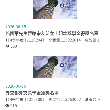
2026-06-15
路國華先生暨路宋友慈女士紀念獎學金得獎名單
114學年度 111102047 李香霆 113922014 詹鈞凱 113
學年度 110203066 張澤群 112253009 王湘婷
560
113922024 卞翊帆 112學年度 110203027 陳奕薰 111
學年度 110253007 尹姿淇 110學年度 107206039 王
瀚緯 110253010 黃姿婷 109學年度 107206023 溫承
澤 106203040 余 悅 106203039 劉則維 108學年度
107203063 胡雅森 109253012 蔡媚如 106253018
張瑜庭
2026-06-15
外交部外交獎學金獲獎名單
114學年度 113253001 李潔怡 113253022 洪萱芳
113253019 孫莅華 113253009 高筱淯 113253012
915