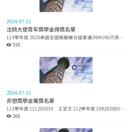
107253007 陳韻如 106253002 謝耀宏 106253016
劉靜宜 107學年度第一學期 107922002 高琇紋
簡平帆 106253018 張瑜庭 107253053 葉 甫 106學年
107922003 鄭佳陽 106922002 鄭智元 106922014 楊
度第二學期 106253002 謝耀宏 106253005 王中奕
孟庭 106學年度第二學期 106922013 張華維 106922014
2024-07-11
106253016 簡平帆 106253018 張瑜庭 105253011
楊孟庭 105922007 吳亮志 105922019 戴慎昌
沈錡大使青年獎學金得獎名單
孫鵬翔 106學年度第一學期 106253002 謝耀宏
106253007 謝佳蓁 106253009 曾勢喨 106253030
113學年度 2025美國全國模擬聯合國會議(NMUN)代表團
瑪麗亞 104253009 林育嫺 105253027 廖婉婷 105學
108學年度 108253024 解子一 105253023 郭依潔
550
年度第二學期 106253002 謝耀宏 106253007 謝佳蓁
105253025 林佳儀
106253009 曾勢喨 106253030 瑪麗亞 104253009
林育嫺 105253027 廖婉婷
2024-07-11
非想獎學金獲獎名單
113學年度 111203055 王宣文 112學年度 109203065
陳柏穎 108學年度 105203062 王森玫
266