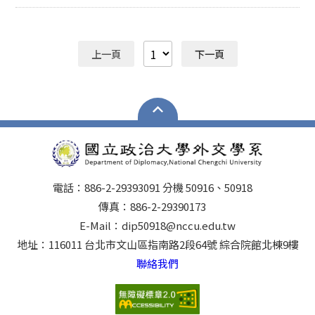
陳泓軒 113253003 楊之語 112203022 羅 澤 113學
年度 112253009 王湘婷 112253014 呂世平
112253002 陳思諭 114253001 陳奕薰 111101031
陳娟苡 111203020 侯馨恬 112學年度 112203031 張
上一頁
下一頁
鵑萍 110253022 紀佩紋 111253006 郭庭瑋
111253010 林暐傑 111253012 陳意勝 111253016
李祥豪 111253017 簡毓劭 111253018 蘇可為 111學
年度 109203011 林宜瑾 108203004 石元箴
107203009 鄭冠滋 110253007 尹姿淇 110253015
曾媺茹 110253010 黃姿婷 110253019 劉卉庭
109253013 林志育 109253014 林錡楓 110學年度
107206023 溫承澤 107203039 王郁媗 110253003
陳宣蓉 110253004 周德義 110253012 蔡媚如
電話：886-2-29393091 分機 50916、50918
109862001 彭育涵 108253007 洪聖彥 108253003
傳真：886-2-29390173
黃浩瑀 109學年度 105203055 鄭淨伃 105203017 普
E-Mail：dip50918@nccu.edu.tw
恩凡 106203061 尹姿淇 106203020 陳柏誠
地址：116011 台北市文山區指南路2段64號 綜合院館北棟9樓
108253002 王子軒 107253013 陳材瀚 107253008
李昱孝 107253016 蔡宜蓁 107253004 謝皓翔 108學
聯絡我們
年度 106203014 劉兆恆 105203062 王森玫
107253005 許睿洋 107253007 陳韻如 107253009
李昱華 107253014 陳律行 107253017 杜柔槿