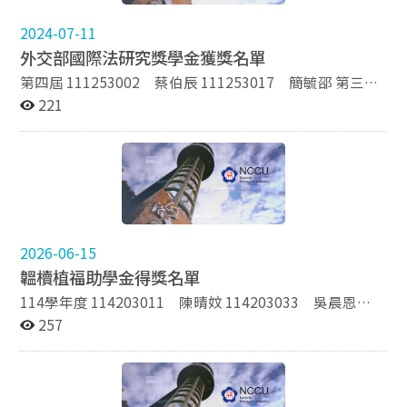
期 113922001 張婉君 113922003 高湘蘋 112922003
擴大輔系課程須達二十學分（須含兩門必修課）以上，總
110253010 黃姿婷 110253003 陳宣蓉 110253007
陳 梅 112922004 李魚豪 112學年度第二學期
平均達八十分以上，且任一擴大輔系科目無不及格之學生
2024-07-11
尹姿淇 110253503 董雪松 110253502 王彥章 110學
111922021 林宏哲 111922012 蔡姍姍 112922020 李仕祥
均得申請。 外交學系擴大輔系獎學金設置辦法 外交學系
外交部國際法研究獎學金獲獎名單
年度第二學期 109253022 楊晉業 110253007 尹姿淇
112922004 李魚豪 112學年度第一學期 112922001 古佳
擴大輔系獎學金得獎名單 除各界提供開放共同申請之獎學
109253003 王思敏 109253017 楊岳澤 110253004
閔 111922021 林宏哲 111922024 于俊彥 111學年度第二
第四屆 111253002 蔡伯辰 111253017 簡毓邵 第三屆
金外，本系同學尚可申請多項獎學金： 留美同學會吳會長
邱琬婷 110253502 王彥章 110學年度第一學期
學期 111922021 林宏哲 111922012 蔡姍姍 110922016
110253010 黃姿婷 第二屆 110253007 尹姿淇 第一屆
221
幼林獎學金 陳果夫先生獎學金 羅志淵先生獎學金 鄒文海
110253004 邱琬婷 110253009 林 靖 109253003
白佩玉 110922019 晏維羲 111學年度第一學期
107253003 鍾弘宣
先生獎學金 章亞良先生、李維達先生獎學金 王步丹先生
王思敏 109253006 杜敏禎 109253011 陳慷妮
111922002 黃柏勳 111922003 許博剴 110922020 袁力勤
暨夫人紀念獎學金 教育部外國學生普通獎學金
110253502 王彥章 109學年度第二學期 109253006 杜
110922019 晏維羲 110學年度第二學期 110922018 朱俐
敏禎 109253007 張凱翔 109253008 吳邦碩
蓉 110922020 袁力勤 109922014 孫祥恩 109922019 王
108253001 陳威溢 108253005 張朕祥 109學年度第一
妡榆 110學年度第一學期 110922002 邱富毫 110922003
學期 109253006 杜敏禎 109253003 王思敏
陳碧秋 109922005 吳肇恩 109922019 王妡榆 109學年度
108253021 雍伯康 108253003 黃浩瑀 108253002
第二學期 109922002 王瑞豐 109922019 王妡榆
2026-06-15
王子軒 108學年度第二學期 108253003 黃浩瑀
108922002 曾泓策 108922012 賀正宇 109學年度第一
韞櫝植福助學金得獎名單
108253014 游明珊 107253004 謝皓翔 107253007
學期 109922002 王瑞豐 109922004 林惠玟 108922001
陳韻如 107253503 葉 甫 108學年度第一學期
王宏碩 108922003 林立揚 108學年度第二學期
114學年度 114203011 陳晴妏 114203033 吳晨恩
108253003 黃浩瑀 107253003 鍾弘宣 107253004
108922004 謝英傑 108922015 何昶逸 107922002 高
112203017 蕭辰瑋 113學年度 從缺 112學年度 從缺 111
257
謝皓翔 107253005 許睿洋 107253503 葉 甫 107學年
琇紋 107922024 葉志隆 108學年度第一學期 108922001
學年度 109207243 李旻倫
度第二學期 107253005 許睿洋 107253007 陳韻如
王宏碩 108922002 曾泓策 107922002 高琇紋
106253018 張瑜庭 106253023 沙維遠 107253053
107922024 葉志隆 107學年度第二學期 107922003 鄭
葉 甫 107學年度第一學期 107253005 許睿洋
佳陽 107922005 高維璘 106922005 張育璇 106922025