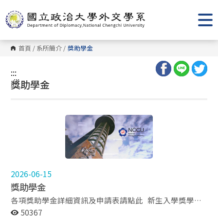
跳
到
主
要
內
容
首頁
/
系所簡介
/
獎助學金
區
塊
:::
:::
獎助學金
2026-06-15
獎助學金
各項獎助學金詳細資訊及申請表請點此 新生入學獎學金
新生入學獎學金設置辦法 研究生獎學金 每學期提供碩士
50367