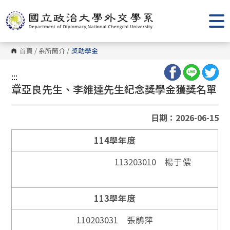
跳
到
主
要
內
容
首頁
/
系所簡介
/
獎助學金
區
塊
:::
:::
章亞良先生、李維達先生紀念獎學金獲獎名單
日期：2026-06-15
114學年度
113203010 楊于儂
113學年度
110203031 張鵑萍