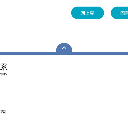
回上頁
回
9樓