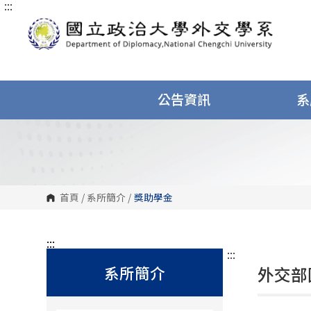
:::
跳
到
主
要
內
容
區
塊
公告資訊
系
首頁
/
系所簡介
/
獎助學金
:::
:::
系所簡介
外交部