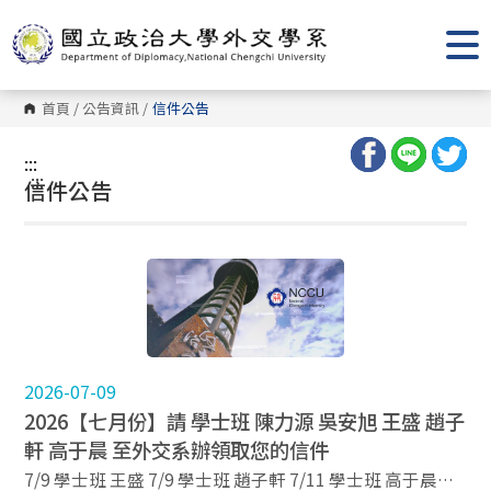
跳
到
主
要
內
容
首頁
/
公告資訊
/
信件公告
區
塊
:::
:::
信件公告
2026-07-09
2026【七月份】請 學士班 陳力源 吳安旭 王盛 趙子
軒 高于晨 至外交系辦領取您的信件
7/9 學士班 王盛 7/9 學士班 趙子軒 7/11 學士班 高于晨