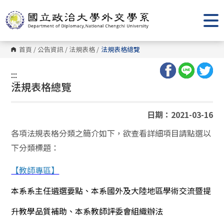
跳
到
主
要
內
容
首頁
/
公告資訊
/
法規表格
/
法規表格總覽
區
塊
:::
:::
法規表格總覽
日期：2021-03-16
各項法規表格分類之簡介如下，欲查看詳細項目請點選以
下分類標題：
【教師專區】
本系系主任遴選要點
、本系國外及大陸地區學術交流暨提
升教學品質補助、本系教師評委會組織辦法