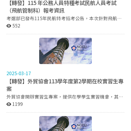
【轉發】115 年公務人員特種考試民航人員考試
（飛航管制科）報考資訊
考選部已發布115年民航特考招考公告，本次針對飛航管
制科別提供相關報考機會，歡迎有志於飛航管制領域服務
552
的同學參考。 以下為相關考試資訊： 報考時程資訊 報名
日期：自115年5月26日起，至115年6月4日止。 考試日
期：第一試預定於 115年9月5日至115年9月7日舉行，第
二試預定於115年12月13日舉行 考試內容概要 筆試科目
（第一試）： 通識科目：國文、法學知識（含憲法、法學
緒論）。 專業科目：英文（含聽力）、民用航空法、航空
氣象、航空運輸及相關專業理論。 複試（第二試）： 英
2025-03-17
語會話：評估外語口語溝通效能。 心理測驗：針對抗壓
【轉發】外貿協會113學年度第2學期在校實習生專
性、空間邏輯與反應速度進行評估。 報考資格 中華民國
案
國民，年滿18歲以上、35歲以下，下列條件符合一項即
可。 公立或依法立案之私立獨立學院以上學校或符合教育
外貿協會開辦實習生專案，提供在學學生實習機會，其工
部認定之國外獨立學院以上學校各院、系、組、所、學位
作性質包括國際行銷、專案程式開發、人才培訓（AI應
1199
學程畢業得有證書。 高等考試或相當高等考試之特種考試
用）、人資招募等4類別。 檢附本次實習生專案資訊詳如
及格。 普通考試或相當普通考試之特種考試及格滿3年。
附件。本專案開放大三丶大四及其以上在學生報名申請。
高等檢定考試及格。 詳細報考資訊請參考考選部全球資訊
本會將另提供實習津貼，實習地點位於台北市信義區（近
網
台北捷運紅線「101／世貿站」，步行2分鐘即可抵