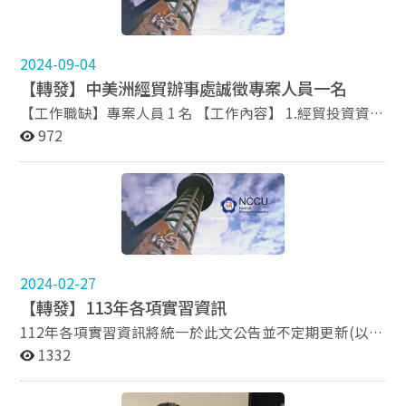
達。） 本次專案自即日起開放報名至本（114）年4月20
日止，實習日程可依學生本人課表時間和學校學期時程安
排而彈性調整。 同學們若有興趣報名本會實習生，自即日
2024-09-04
起至4/20都可以email至jamielin@taitra.org.tw投遞個人
【轉發】中美洲經貿辦事處誠徵專案人員一名
履歷喔！ （詳細內容說明，敬請參閱附件。） 認識外貿
協會>>> 外貿協會為台灣最重要的對外貿易推廣機構，滿
【工作職缺】專案人員 1 名 【工作內容】 1.經貿投資資訊
足企業對貿易資訊與市場數據的需求，收集並分析大量經
收集、分析及製作 2.開發及輔導台灣企業赴中美洲友邦投
972
貿資料，提供業者商情資訊並協助拓銷、培訓國際企業人
資採購 3.安排企業參訪、辦理說明會及貿洽會 4.規劃對外
才並提升台灣形象，營運世貿一館、台北國際會議中心、
的媒體活動並負責撰寫企劃書、新聞稿 5.協助推廣專案活
南港展覽館等大型展館，海內外擁逾60個據點及超過300
動(大型展覽、推廣咖啡活動等支援) 【專業需求】 1.有行
個簽有合作協議之國貿推廣機構。 了解更多>>>
銷企劃、國貿業務相關工作經驗者 2.精通英文，倘諳西班
Website：https://www.taitra.org.tw/ Instagram：
牙文或法語者佳 3.主動積極、認真負責、具團隊精神及協
https://www.instagram.com/taitra_taiwan LinkedIn：
調溝通能力 4.具基礎公文撰寫能力 【待遇】面議 【上班
https://www.linkedin.com/company/taitra/
時間】 上午 08:30-下午 5:30 週休二日 試用期三個月 【聯
2024-02-27
Facebook：https://www.facebook.com/myTAITRA
絡方式】 請 備 ( 中 、 英 / 西 文 ) 個人履歷表、自傳 e-
【轉發】113年各項實習資訊
mail 至 recruit@cato.com.tw 或傳真至(02)2723-6328
112年各項實習資訊將統一於此文公告並不定期更新(以標
【聯絡人】蔡雅婷(Amy)小姐
題日期為參考) 欲查詢更多實習機會請上政大職涯平台
1332
(nccu.edu.tw) 查詢 1. 2024 蝦皮購物暑期實習計畫 - 履
歷投遞期限 : 2/26 - 3/31 - 實習期間 : 2024/07/01 -