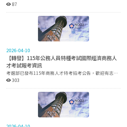
Graduate School of Economics and International
87
Relations of Università Cattolica del Sacro Cuore）於
2026/2027 學年度提供多項碩士學程，並設有國際學生獎
學金，歡迎有意赴海外深造的同學參考申請。相關學程包
括： Advanced Global Studies (MAGS) Middle Eastern
Studies (MIMES) International Cooperation and
Development (MICAD) Economia e Politiche
Internazionali (MEPIN) Advanced Public and Cultural
2026-04-10
Diplomacy for International Relations (MAPCD) 詳細課
【轉發】115年公務人員特種考試國際經濟商務人
程申請資訊請參考ASERI官網
才考試報考資訊
考選部已發布115年商務人才特考招考公告，歡迎有志於
國家經貿機構服務的同學參考。 以下為相關考試資訊：
303
報考時程資訊 報名日期：自115年5月26日起，至115年6
月4日止。 考試日期：第一試預定於115年9月5日至115
年9月7日舉行，第二試預定於115年12月13日舉行 考試
內容概要 一、一般語組（含英文、法文、德文、日文、西
文等） 筆試（第一試）： 共同科目：國文（作文與測
驗） 專業科目：外國文（含翻譯與作文）、經濟學、國際
經濟學（含國際貿易理論與實務、國際金融理論）、國際
2026-04-10