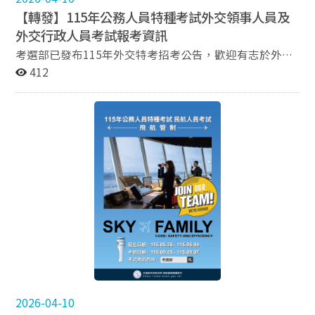
經濟組織、國際公法及國際私法。 口試（第二試）：外語
【轉發】115年公務人員特種考試外交領事人員及
個別口試。 二、國際經貿法律組 筆試（第一試）： 共同
外交行政人員考試報考資訊
科目：國文（作文與測驗）。 專業科目：英文（含國際貿
易政策與法規之摘譯與論述）、國際經濟學（含國際貿易
考選部已發布115年外交特考招考公告，歡迎有志於外交
理論與實務、國際金融理論）、基礎法學（含民法、刑法
領域服務的同學參考。 以下為相關考試資訊： 報考時程
412
及行政法）、國際法（含國際公法、條約締結法及維也納
資訊 報名日期：自115年5月26日起，至115年6月4日
條約法公約）、國際經濟法與世界貿易組織（WTO）爭端
止。 考試日期：第一試預定於115年9月5日至115年9月6
解決。 口試（第二試）：英語個別口試。 報考資格 中華
日舉行，第二試預定於115年12月12日舉行。 考試內容概
民國國民，年滿18歲以上、45歲以下，下列條件符合一
要 筆試（第一試）： 通識科目：國文（作文與測驗）、
項即可。 公立或依法立案之私立獨立學院以上學校或符合
綜合法政知識（含憲法、兩岸關係及比較政府與政治）。
教育部認定之國外獨立學院以上學校各院、系、組、所、
專業科目：外國文（含翻譯、作文）、國際關係及近代外
學位學程畢業得有證書。 高等考試或相當高等考試之特種
交史、國際公法、國際經濟學等（視組別而定）。 口試
考試及格。 普通考試或相當普通考試之特種考試及格滿3
（第二試）： 集體面試與個別口試。 報考資格 一、年滿
年。 高等檢定考試及格。 詳細報考資訊請參考考選部全
18 歲以上，45 歲以下。 二、學歷要求： 三等考試
球資訊網
（外交領事人員）：大學以上學校畢業。 四等考試
（外交行政人員）：高中職以上學校畢業。 三、英語檢定
門檻： 須於報名期間前3年內取得符合CEFR架構之成
績。 英文組：達B2級以上（含聽說讀寫）。 其
他語組及外交行政人員：達B1級以上（含聽說讀寫）。
詳細報考資訊請參考考選部全球資訊網
2026-04-10