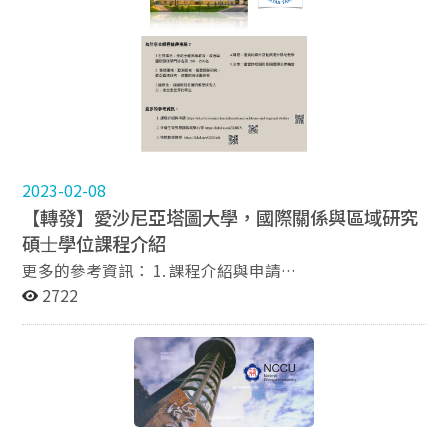
校國際事務學院院長連弘宜教授致詞開場。黃亞生教授的
在招募市場研究實習生，計畫細節如下： 一、申請資格：
研究專長為中國經濟，著作等身，其有關於中、印的經濟
大三以上、研究所在校學生及應屆畢業生，不限科系。具
發展的比較研究亦為國內外學界所稱道。 當前國內外學
良好的英文聽說讀寫能力，熟悉Office系統。充滿好奇
術界正在爭辯「東升西降」的概念之際，黃教授本次以科
心、積極主動、勇於接受挑戰。 二、薪資待遇：1. 200
舉、專制、穩定、與科技（結合成“EAST”）作為主要
元/小時（提供勞、健保） 2. 提供筆電 三、實習時間：
變項，討論中國的發展歷程。黃教授認為，中國的科技發
2024年6月24日至2025年1月10日止 四、申請方式：填寫
展與思想自由程度息息相關，他透過歷史資料庫來分析中
Google 表單（https://reurl.cc/OGnXDy），並依指示附
國各朝代的科技與文化發展，發現戰國時代與魏晉南北朝
上申請文件
為中國科技發展最鼎盛的時期，而這兩個朝代由於不存在
2023-02-08
統一的政權，因此思想也相對其他朝代自由。此外，黃亞
【轉發】愛沙尼亞塔圖⼤學，國際關係與區域研究
生教授也發現，中國的科技與宗教發展自從隋朝開始逐漸
碩⼠學位課程介紹
衰敗，並在元、明、清時期衰落，原因正是科舉制度的實
更多的參考資訊： 1. 課程介紹與申請
施導致中國的思想逐漸同質化，進一步打壓創意與思想自
https://ut.ee/en/curriculum/international-relations-
2722
由。因此，若以歷史為借鏡，來檢視當今中國的治理之
and-regional-studies 2. 外籍⽣常⾒問題與就學⼼得
術，政府期望透過穩定來追求經濟發展的目標，與學術自
https://lnkd.in/eri2XRRX 3. 移地教學課程
由彼此之間可能存有高度落差，使吾人可以預見中國的科
https://lnkd.in/eG2S3n8i
技發展可能受到限制。 本次活動交流熱烈，並有多位重要
學者出席，包括：本系系主任吳崇涵教授，國關學會理事
及淡江大學國際事務與戰略研究所所長李大中教授，台灣
大學國家發展研究所及歐盟莫內講座、同時也是中國政治