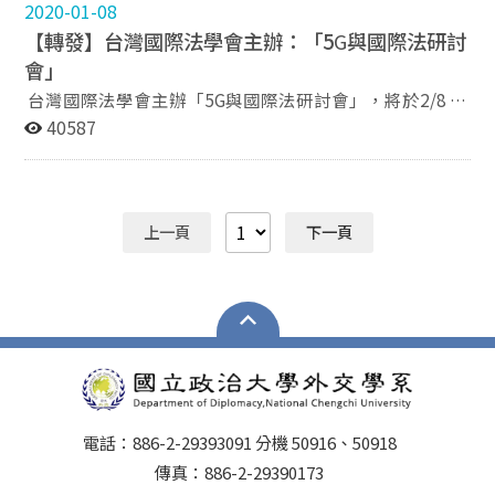
學會秘書長葉國俊教授，文化大學政治學系系主任林炫向
2020-01-08
教授，及國關學會科技與國際關係研究委員會召集人烏凌
【轉發】台灣國際法學會主辦：「5
G
與國際法研討
翔博士等與會討論。另有亞太堅韌研究基金會（CAPRI）
會」
研究人員等與會。 國關學會以推動國際關係研究為宗
台灣國際法學會主辦「5G與國際法研討會」，將於2/8 上
旨，為非營利之社會團體 ，於2007年9月8日正式成立，
午9:30~16:50 於台北市南京東路偉成大樓15樓演講廳舉
40587
以作為提供國內國際關係學者與科系彼此之間的溝通橋
辦，詳細活動內容及報名資訊請見附件，歡迎同學踴躍報
樑、與國際相關學會與會議活動的聯繫管道、推動國際關
名參加。
係學術發展與研究討論的論壇場所、以及促進國際關係教
學研究與教育推廣的整合機制。更多學會活動可參見學會
網站，http://cht.rocair.org.tw/。 國關學會理事、本校國
上一頁
下一頁
際事務學院連弘宜院長致詞，右為黃亞生教授 黃亞生教授
演講 黃亞生教授演講 與會討論：右為吳崇涵教授，左為
葉國俊教授 與會者合影：右起烏凌翔博士、李大中所長、
林炫向主任、連弘宜院長、黃亞生教授、葉國俊教授、及
CAPRI研究同仁
電話：886-2-29393091 分機 50916、50918
傳真：886-2-29390173