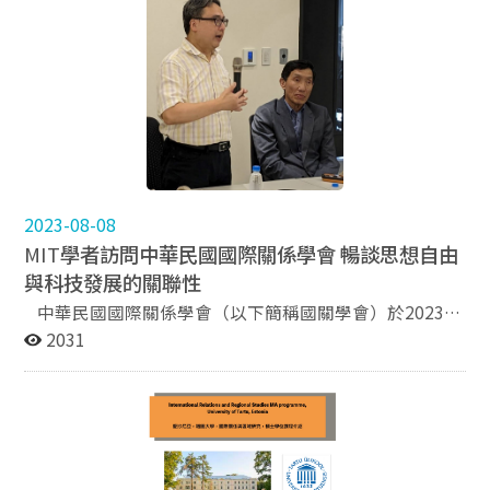
2024/08/30 - 線上說明會 : 3/13 (三) 19:00 - 20:00 *報
名連結
: https://docs.google.com/forms/d/e/1FAIpQLScqPTviw
owpuMuEanAul0SN67T7s1qmnQsbgO8w6a3Y3sS72w/
viewform 詳情請參考臉書粉專
: https://www.facebook.com/shopeecareers.tw/posts/p
fbid0sBmDEKHsrzoDn7hSS5BwgDZrkdGQJct3VdNu2h
1immxQ6wWFRsq5ikvr3sBuQxHhl 2. Like It Formosa
在學英語導覽員 Like It Formosa為全台最大的英語導覽公
司，從「教育」和「旅遊」兩面向著手，培育外語能力優
2023-08-08
異的台灣人成為城市導覽員，帶領外國遊客透過步行導覽
MIT
學者訪問中華民國國際關係學會 暢談思想自由
(walking tour)的方式深度認識台灣，現為TripAdvisor上
與科技發展的關聯性
全台排名第一的步行導覽。 - 工作內容 擔任台北、台
中華民國國際關係學會（以下簡稱國關學會）於2023年
中、台南或高雄任一城市 Free Walking Tour 英語導覽員
8月4日邀請美國麻省理工學院（MIT）史隆管理學院黃亞
2031
擔任台北、台中、台南或高雄任一城市「青年外交官英語
生教授（Yasheng Huang）進行演講，談論近期出版之專
導覽夏令營」隊輔 擔任台北、台中、台南或高雄任一城市
書The Rise and Fall of the EAST: How Exams, Autocracy,
私人導覽課程人力 - 報名連結
Stability, and Technology Brought China Success, and
: https://muf.pse.is/5lsdmq - 線上說明會（03/01
Why They Might Lead to Its Decline。本次演講假政大公
19:00）報名連結：https://muf.pse.is/5lsfdl - 詳細資
企中心辦理，由國關學會與本系、淡江大學國際事務與戰
訊：www.education.likeitformosa.com/joinus >「在學
略研究所共同主辦。 本次活動首先由國關學會理事、本
導覽員」區塊 3. 益普索市場研究公司實習計畫 益普索正