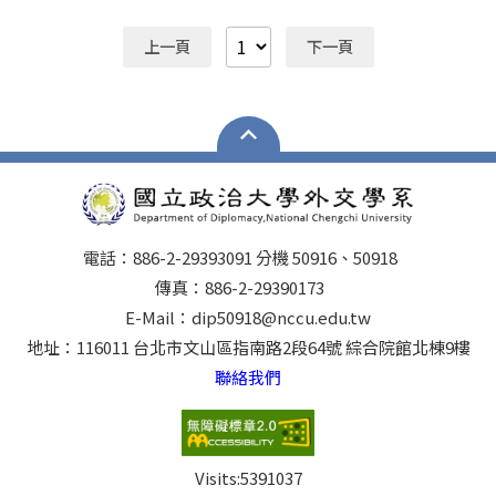
9:00~12:00、下午2:00~5:00送至本系辦公室(綜合院館北
之准考證號碼如下 准考證號碼 准考證號碼 准考證號碼 准
棟9樓）。 二、本項考試報名方式採網路報名及通訊寄
上一頁
下一頁
考證號碼 准考證號碼 准考證號碼 31110001 31110007
件，網路取得報名繳費帳號期間： 自114年09月30日
31110013 31110019 31110025 31110031 31110002
上午9時起至10月14日中午12時止。逾期不予受理。(以
31110008 31110014 31110020 31110026 31110032
簡章公告為準) 三、網路登錄報名資料期間：自114年09
31110003 31110009 31110015 31110021 31110027
月30日上午9時起至10月14日下午3時止。(以簡章公告為
31110033 31110004 31110010 31110016 31110022
準) 四、本校115學年度碩士班、博士班甄試招生簡章請
31110028 31110034 31110005 31110011 31110017
參閱連結。 https://www.nccu.edu.tw/p/406-1000-
31110023 31110029 31110035 31110006 31110012
20476,r123.php?Lang=zh-tw 五、歷屆考古題請參考以
31110018 31110024 31110030 以下空白
下附件，或政大圖書館資源。 六、115學年度外交系碩甄
簡章（圖示為節錄，完整簡章請參考下方附件）
電話：886-2-29393091 分機 50916、50918
傳真：886-2-29390173
E-Mail：dip50918@nccu.edu.tw
地址：116011 台北市文山區指南路2段64號 綜合院館北棟9樓
聯絡我們
Visits:
5391037