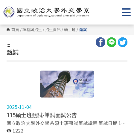
跳
到
主
要
內
容
首頁
/
課程與招生
/
招生資訊
/
碩士班
/
甄試
區
塊
:::
:::
甄試
2025-11-04
115碩士班甄試-筆試面試公告
國立政治大學外交學系碩士班甄試筆試說明 筆試日期 114
年11月11日（星期二） 筆試時 10：00～11：40 （09：
1222