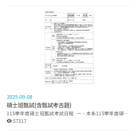
55為預備鈴響，考生始得進場） ※11：30後始可交卷，
試題本與題目卷一併繳回。 筆試地點 綜合院館北棟2樓
270206室 注意事項 10：20後不得進入考場，途中請勿離
開考場 手機請關機，桌上只留需要之文具 請出示自行列
印之准考證（准考證列印查詢
https://examaca.nccu.edu.tw/Login）及有照片之證件一
張（如學生證、身分證或健保卡） 符合筆試資格之准考證
號碼如下 准考證號碼 准考證號碼 准考證號碼 准考證號碼
准考證號碼 准考證號碼 31110001 31110007 31110013
31110019 31110025 31110031 31110002 31110008
31110014 31110020 31110026 31110032 31110003
31110009 31110015 31110021 31110027 31110033
31110004 31110010 31110016 31110022 31110028
31110034 31110005 31110011 31110017 31110023
31110029 31110035 31110006 31110012 31110018
2025-09-08
31110024 31110030 以下空白 ※如有其他疑問，請隨時
碩士班甄試(含甄試考古題)
向監試人員反映。 國立政治大學外交學系碩士班甄試面試
115學年度碩士班甄試考試日程 一、本系115學年度碩士
說明 面試地點 綜合院館北棟9樓270918室 面試日期及時
班甄試之審查資料為紙本形式，請以通訊郵寄。 請依
57317
間 114年11月11日（星期二）13：00起 注意事項 請於口
照簡章說明辦理，通訊郵寄：114年10月14日前（以郵戳
試預定時間前20分鐘報到。 遲到者，請聽從工作人員安
為憑）。 以現場繳交方式僅於10月13日上午
排入場口試。 詳細面試時間請參閱附件。 符合面試資格