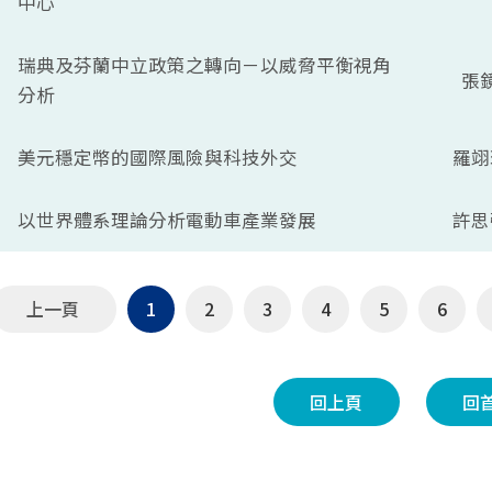
中心
瑞典及芬蘭中立政策之轉向－以威脅平衡視角
張
分析
美元穩定幣的國際風險與科技外交
羅翊
以世界體系理論分析電動車產業發展
許思
上一頁
1
2
3
4
5
6
回上頁
回