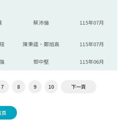
鏡
蔡沛倫
115年07月
瑄
陳秉逵、鄭旭高
115年07月
強
鄧中堅
115年06月
7
8
9
10
下一頁
首頁