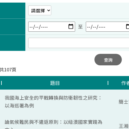
至
查詢
 共107頁
題目
作
我國海上安全的平戰轉換與防衛韌性之研究：
簡士
以海巡署為例
論氣候難民與不遣返原則：以紐澳國家實踐為
王湘