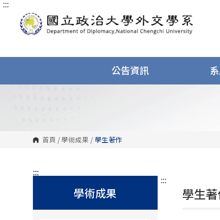
:::
跳
到
主
要
內
容
區
塊
公告資訊
系
首頁
/
學術成果
/
學生著作
:::
:::
學術成果
學生著