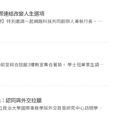
國際連結改變人生選項
】特別邀請一起網路科技共同創辦人兼執行長， 同
改變人生選項 講
奎博教授（政大外交系）
始得進入場內，所有座位均為博愛座，請禮讓給需要的
及著裝教室分配請見通知
sed. For undergraduate students,
僑：認同與外交拉鋸
r of the General Building before 14:20 p.m. to get
國立政治大學國際事務學院外交政策研究中心訪問學
hasinee Phonsakunphaisan） 主持
:00 地點：綜合院館南棟一樓270111教室 *本演講開
外交政策研究中心
e contact the teaching assistant of your department.