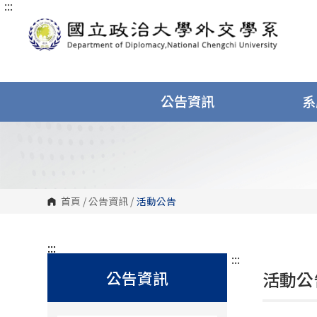
:::
跳
到
主
要
內
容
區
塊
公告資訊
系
首頁
/
公告資訊
/
活動公告
:::
:::
公告資訊
活動公