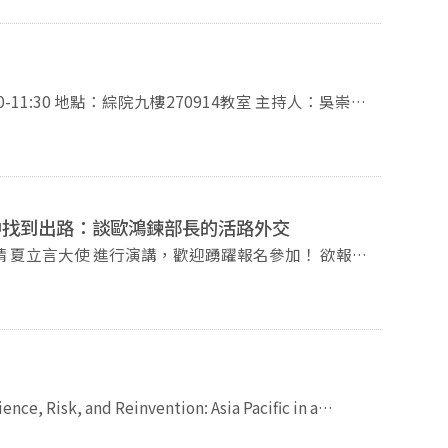
究中心 02-
訊請參考附件
中找到出路：談歐鴻鍊部長的活路外交
立言大使 進行演講，歡迎踴躍報名參加！ 欲報名
系主任、
前政務次長） 議程： 13:40 –
y4va3fiUcEN7RhOZ9kf2IzmbF4ufbco/viewform?