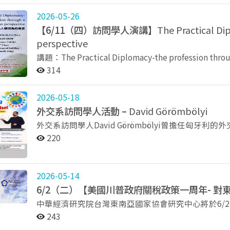
2026-05-26
【6/11（四）訪問學人演講】
The Practical D
perspective
講題：The Practical Diplomacy-the profession
專業） 講者：David Görömbölyi Visiting Scholar at Department of Diplomacy and Center for Foreign
314
Policy Studies, NCCU College of International Affair
diplomat 日期：2026/6/11（四） 下午14:10-15:50 地點：綜合院館北棟三樓270303教室 Co-sponsors:
2026-05-18
Department of Diplomacy and Center for Foreign Poli
外交系訪問學人活動 –
David Görömbölyi
National Chengchi University, Taipei, Taiwan, R.O.C.
外交系訪問學人David Görömbölyi曾擔任匈牙
判等等相關的議題，歡迎各位有機會多多交流。 講座主題：Intercultural Understanding with a
220
Diplomatic Mindset (此為英文講座) 講座日期：2026年6月3日13:10-16:00 地點：道藩樓320112 歡迎大
家參加～
2026-05-14
6/2（二）【美國川普政府關稅政策一周年- 對
中華經濟研究院台灣東南亞國家協會研究中心將於6/2辦理第
下： 時間：2026 年6 月2 日（二）下午14:00-16:30（台北時間） 語言：全程以中文進行 地點：線上會議
243
報名連結：http://seminar.cier.edu.tw/Regfrm.asp?id=20260602 報名截止：6/