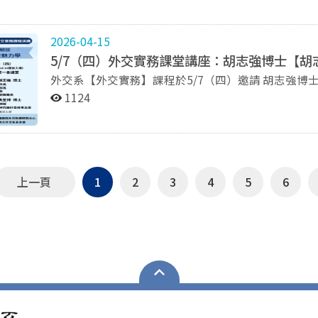
緣政治緊張升高、人口結構轉變，以及日益加劇的能
edit_requested=true
亞堅會 2026 年度國際論壇匯聚來自全球的政策制
應變動中的世界。 透過深度對話與跨界交流，論壇
2026-04-15
技衝擊與政治極化下重建社會信任的關鍵課題。誠摯
5/7（四）外交實務課堂講座：胡志強博士【
性與前瞻性的未來。活動詳情。 時間 ：台北時間 2025年5月8日（五），上午9:00 - 下午1:00 （上午8:30
外交系【外交實務】課程於5/7（四）邀請 胡志強博
開放入場） 地點：臺北文創 | 14樓文創會所 台北市信義區菸廠路88號 敬請報名線上直播或實體論壇。 議
與。 講者：胡志強 博士（前臺中市市長、前外交部部長、前駐美代表、前行政院新聞局長） 主持人：黃奎
程： 開幕致辭：林夏如 （亞太堅韌研究基金會董事長） 開幕主題演講：His Excellency José Manuel
1124
博 教授 演講主題：胡志強的外交魅力學 時間：5/7（四）14:20至15:50 地點：行政大樓7樓第一會議室 歡
Barroso, 亞堅會國際顧問委員；全球疫苗免疫聯盟主席（
迎大家一同參與！
葡萄牙總理（2002-2004） 爐邊談話｜跨越鴻溝：極化社會中的公信力與政策溝通 馬國鳳，亞堅會資深學
人；中央研究院地球科學研究所特聘研究員 楊小燕，亞堅會資深學人；前哥倫比亞大學ICAP實驗室監測資
深技術顧問 主持人 蘇巧寧，亞堅會資深學人；奧克蘭大學通訊新聞及公共關係系副教授暨 Barry Klein 文化
與全球化中心主任 專題討論｜綠色轉型：能源、安全與發展的再平衡 侯傑騰，亞堅會董事；東和鋼鐵企業
上一頁
1
2
3
4
5
6
股份有限公司董事長；中華民國全國工業總會副理事長；中華民國
Najafabadi，彭博新能源財經亞太區主管 Yoosuk Kim，崔鍾賢學術院（Chey Institute for Advanced
Studies）院長 Mika Ohbayashi，再生能源研究所（Renewable Energy Institute）主任 主持人 劉光瑩，
《天下雜誌》副總編輯 爐邊談話｜重塑安全：國際衝突下的亞太韌性與戰略 Stephen Mull，亞堅會國際顧
問委員；美國維吉尼亞大學全球事務副教務長；美國伊朗核
和國大使（2003-2006）與駐波蘭共和國大使（2012-2015) 博明，Garnaut Global LLC 執
國家安全顧問 主持人 Michael Wills，美國國家亞洲研究局會長 專題討論｜布局未來：碎片化全球經濟中的
創新與競爭力 徐遵慈，亞堅會資深學人；中華經濟研究院台灣東協研究中心主任 Sangook Park，首爾大學
科學技術政策學教授；前韓國總統府資深科學技術秘書 Elizabeth Thurbon，澳洲新南威爾斯大學國際