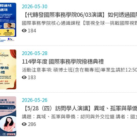
2026-05-30
【代轉發國際事務學院06/03演講】如何透過
國際事務學院核心通識課程【環視全球─挑戰國際視野
時也是外交系系友的石舫亘學姐進行演講，歡迎同學踴躍參加！ 講題：如何透過國際連結
184
者：石舫亘學姐（一起網路科技共同創辦人兼執行長、外交系系友） 主持人：黃
日期：2026年06月03日（三） 時間：16:20~17:40 地點：綜合院館7樓中央大教室（270751室） 活動詳情
請參閱附檔海報。
2026-05-28
114學年度 國際事務學院撥穗典禮
活動注意事項: 碩博士班(含在職專班)畢業生請於12:50前至綜合院館3樓教室集合著裝。 學士班畢業生請於
14:20前至綜合院館3樓教室集合著裝。 為確保流程順利進行，麻煩自行評估畢業服穿戴時間，準時入場。
183
因場地大小限制，我們將先邀請畢業生入座後，親友
人，並請家屬儘量往場地內部移動避免造成出入口堵塞，敬請配合。 典禮流程以
信件，如有任何問題請洽各系所助教。 Guidelines: For master′s students, please arrive at the classroom
2026-05-26
on the third floor of the General Building before 12:50 p.m. to get dres
【5/28（四）訪問學人演講】異域、孤軍與華
please arrive at the fifth classroom on the third floo
講題：異域、孤軍與華僑：認同與外交拉鋸 講者：
dressed. In order to ensure the ceremony procedure, please evaluate the dressing time you need and
人、國立政治大學外交學系訪問學人、泰國清邁大學講師黃倩筠（Sut
be punctual for the ceremony. Due to space restrictions, all the seats are priority seats. Thanks for your
286
人：黃奎博 教授 日期：2026/5/28（四） 上午11:20-12
cooperation. The ceremony schedule and gown fitting classroom assignments can be found in the
放全校參與 主辦單位：外交學系、國際事務學院
notification email. If you have any questions, pleas