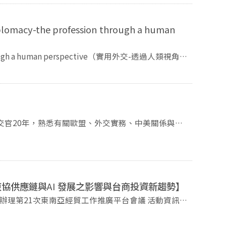
iplomacy-the profession through a human
 through a human perspective（實用外交-透過人類視角的
s; former Hungarian writer, lecturer, and (former)
cy Studies at College of International Affairs,
利的外交官20年，熟悉有關歐盟、外交實務、中美關係與談
東協供應鏈與
AI
發展之影響與台商投資新趨勢】
21次東南亞經貿工作推廣平台會議 活動資訊如
1 中午12:00（報名成功後