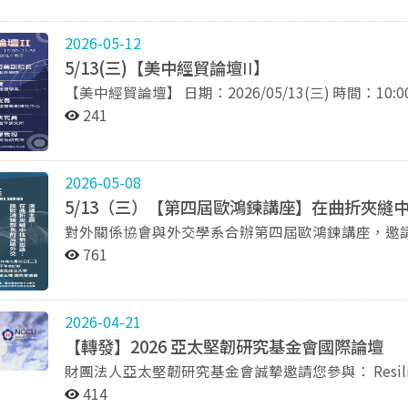
將於三天內收到相關資訊，並附上會前問題收集之表單連結） 聯絡窗口：台灣東南亞國家協會研
2735-6006 ＃3121、＃3122 劉小姐 詳細資
2026-05-12
5/13(三)【美中經貿論壇
II】
【美中經貿論壇】 日期：2026/05/13(三) 時間：10:00-11:30 地點：綜院九樓270914教室 主持人：吳崇涵
教授 與談人：王冠雄教授、張登及研究員、林宣佑助研究員、游智偉助理教授 主辦單位：政治大學外交學
241
系
2026-05-08
5/13（三）【第四屆歐鴻鍊講座】在曲折夾縫
對外關係協會與外交學系合辦第四屆歐鴻鍊講座，邀請 夏
者請參考文末連結。 日期／時間：民國115年5月13日（三）下午2點至4點 地點：政治大學（台北市指南
761
路二段64號）綜合院館5樓國際會議廳 主辦單位：對外關係協會、國立政治大學外交學系 協辦單位：國立
政治大學外交學系系友會 講座：夏立言大使 （對外關係協會前會長、海峽兩岸經貿文化交流協會會長、陸
委會前主委、國防部前軍政副部長、外交部前政務次長） 共同主持人： 吳崇涵教授（政大外交
2026-04-21
國際事務學院副院長） 令狐榮達大使（對外關係協會會長、外交部
【轉發】2026 亞太堅韌研究基金會國際論壇
14:00 報到 14:00 – 14:15 共同主持人致詞、介紹講座 14:15 – 15:15 講座專題演講 15:15 – 15:45 現場問
財團法人亞太堅韌研究基金會誠摯邀請您參與： Resilience, Risk, and Reinvention: Asia Pacific in a
答 15:45 – 16:00 共同主持人結語、散會 報名連結：
Splintering World 寰宇動盪 亞太立新—2026 亞太堅韌研究基金會國際論壇 當前國際秩序正快速重塑，地
https://docs.google.com/forms/d/1K0o8TtlRvsqr
414