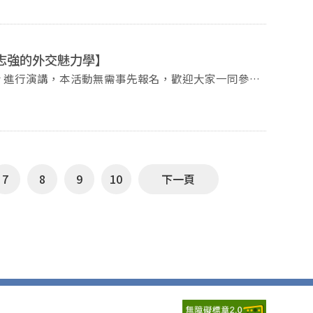
源與氣候危機，正共同塑造一個高度不確定的新時代。
定者、學界專家與產業領袖，共同激盪創新政策解方，回
將聚焦能源轉型與永續發展、競爭力的再塑，以及在科
邀請您與全球領袖一同參與，攜手開創亞太地區更具韌
胡志強的外交魅力學】
士 進行演講，本活動無需事先報名，歡迎大家一同參
2020-2025）；歐盟執委會主席（2004–2014）；
7
8
9
10
下一頁
經濟部電價費率審議會委員 Ali Izadi-
協議首席協調人 (2015–2017)；美國駐立陶宛共
行長；前美國副
政治