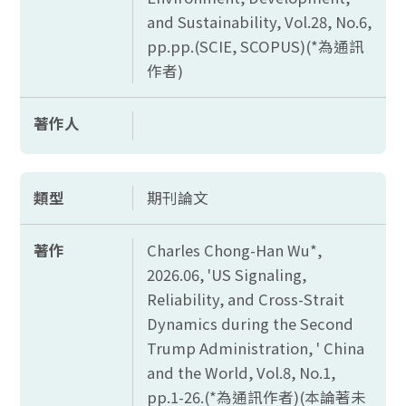
and Sustainability, Vol.28, No.6,
pp.pp.(SCIE, SCOPUS)(*
為通訊
作者)
著作人
類型
期刊論文
著作
Charles Chong-Han Wu*,
2026.06, 'US Signaling,
Reliability, and Cross-Strait
Dynamics during the Second
Trump Administration, ' China
and the World, Vol.8, No.1,
pp.1-26.(*
為通訊作者)(本論著未