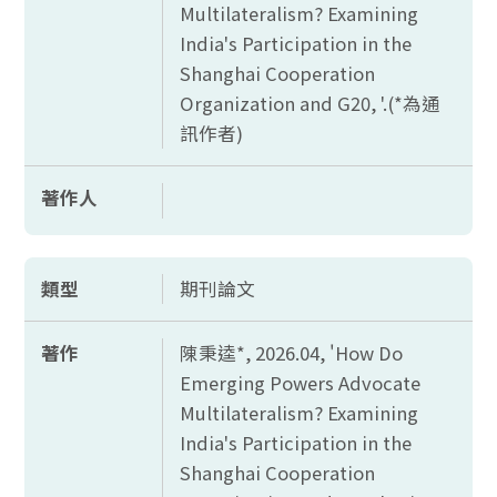
Multilateralism? Examining
India's Participation in the
Shanghai Cooperation
Organization and G20, '.(*
為通
訊作者)
著作人
類型
期刊論文
著作
陳秉逵*, 2026.04, '
How Do
Emerging Powers Advocate
Multilateralism? Examining
India's Participation in the
Shanghai Cooperation