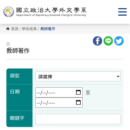
跳
到
主
要
內
容
首頁
/
學術成果
/
教師著作
區
塊
:::
:::
教師著作
類型
日期
至
關鍵字