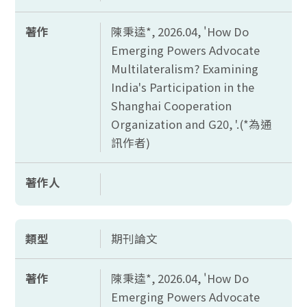
著作
陳秉逵*, 2026.04, '
How Do
Emerging Powers Advocate
Multilateralism? Examining
India's Participation in the
Shanghai Cooperation
Organization and G20, '.(*
為通
訊作者)
著作人
類型
期刊論文
著作
陳秉逵*, 2026.04, '
How Do
Emerging Powers Advocate