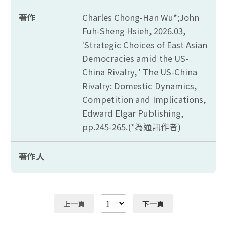
著作
Charles Chong-Han Wu*;John
Fuh-Sheng Hsieh, 2026.03,
'Strategic Choices of East Asian
Democracies amid the US-
China Rivalry, ' The US-China
Rivalry: Domestic Dynamics,
Competition and Implications,
Edward Elgar Publishing,
pp.245-265.(*
為通訊作者)
著作人
上一頁
下一頁