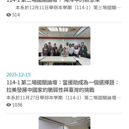
生成式、代理式等AI應用類型，說明其在日常生活與產業
例，說明其如何實踐「以實力謀和平」理念，包括針對葉
略研究是其研究重點，尤其是核武戰略。此次外交系能有
發展中的多元角色。 在國家層次上，講者提出「主
本系於12月11日舉辦本學期（114-1）第三場國關論
門胡塞組織的軍事打擊、對伊朗核設施的空襲，以及後續
機會邀請到李教授針對「核子武器與核武戰略」在系上的
權AI」與「AI主權」兩項概念，前者著重國家在AI領域的
壇，邀請本系陳貞如教授以「海洋中的新意象」為題進行
514
對伊朗與其他地區安全威脅的軍事行動等。這些案例皆顯
「國關論壇」做專題演講，的確十分難得，也讓與會師生
技術能力，包括模型、算力與資料；後者則涉及國家對資
專題演講。在本系吳婉郡女士的開場致詞後，陳教授首先
示川普政府傾向以有限度但高強度的軍事手段達成特定政
獲益良多。
料與技術的控制權與監管權。講者指出，隨著AI成為關鍵
以文化角度切入我們對於海洋的認知理解，再談及國際上
治目標。然而，崔教授也指出，若從學術角度觀察，川普
戰略資源，各國皆面臨如何在科技依賴與自主發展之間取
關於海洋新興議題的規範，帶領與會學生重新思考海洋在
的部分強制外交案例並未完全成功，因為最終仍演變為實
得平衡的挑戰。 在美國AI政策方面，講者分析道美
歷史、生活經驗與國家發展戰略中的多重角色。 陳
際軍事衝突。這也顯示，當被施壓的一方認為相關議題涉
國透過AI倡議法與AI行動計畫，致力於維持全球領先地
教授首先以一項海洋文化實踐為例，介紹一場從臺南安平
及政權存續與核心利益時，其讓步空間往往有限，進而降
位，並同時採取「限制出口」與「促進出口」兩種策略。
出發，駕駛無動力船舶航行至澎湖東吉島、再返回本島的
低強制外交的成效。 在經濟層面上，崔教授說明川普政府
一方面限制先進技術流向敏感國家，另一方面則積極推動
航程。此活動號召並非具備航海專業背景的學者與參與
持續透過「極限施壓」政策對伊朗施加制裁。除了伊朗政
AI技術輸出，試圖建立以美國為核心的技術生態系。
者，透過實際航行體驗，重構東吉島與安平之間在1990
府與相關企業外，第二任期更將制裁範圍擴大至任何被認
講者進一步說明所謂「全棧式AI出口」，係指將AI產
年代以前曾緊密相連的生活圈與航路記憶。陳教授指出，
2025-12-15
定協助伊朗的外國政府、企業與個人。崔教授認為，此種
業鏈自硬體、系統模型、資安到應用整體輸出。然而，此
若只以海洋法中的海洋區域劃分方式去理解離島的存在，
政策反映川普希望利用美國在國際金融與經濟體系中的優
114-1 第二場國關論壇：當援助成為一個選擇題：
一政策在實務上面臨諸多挑戰，包括定義不明、產業參與
將會忽略島嶼本身與本島之間長期存在的文化與交通連
勢地位，提高伊朗發展核武計畫的成本，並迫使其接受美
拉美發展中國家的脆弱性與臺灣的挑戰
機制不清，以及企業投資風險過高等問題，導致美國企業
結，而航行路徑正是理解臺灣海洋歷史不可或缺的一環。
國提出的談判條件。 在美伊關係歷史回顧部分，崔教授指
及多數國家仍持觀望態度。 此外，講者指出許多目
在此脈絡下，其進一步反思臺灣社會長期以陸域為中心的
本系於11月27日舉辦本學期（114-1）第二場國關論壇，
出，美伊關係並非始終處於敵對狀態。冷戰期間，美國曾
標國多為基礎建設尚未完善的地區，電力、數位化程度與
發展模式。陳教授強調，無論是南島文化、歷史移民或近
邀請本系博士生吳婉郡女士以「當援助成為一個選擇題：
1056
透過「雙柱政策」（Twin Pillar Policy）同時與伊朗及沙
人力資源皆可能限制AI導入成效，加上各國需求差異甚
代對外交流，臺灣始終透過航海與世界連結，海洋文化本
拉美發展中國家的脆弱性與臺灣的挑戰」為題進行發表。
烏地阿拉伯維持友好關係，以鞏固其在中東的戰略利益。
大，使「全套輸出」的可行性備受質疑。同時，美國政府
就深植於集體記憶與社會基因之中。 從文化實踐延
本次講座由本系黃奎博教授開場致詞，教授簡短介紹了國
然而，1979年伊斯蘭革命推翻親美的巴勒維政權後，美
內部跨部會協調不足、長期財政支持不明等制度性問題，
伸至政策思維，陳教授指出，海洋思維與陸地思維之間存
內的拉美研究發展，並強調對外援助之於我國拓展外交空
國使館人員遭挾持，美伊關係急遽惡化，並延續至今。崔
也進一步增加政策推動的不確定性。 在中美競爭方
在根本差異。陸地思維追求穩定、可控與秩序，而海洋則