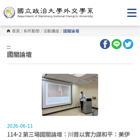
跳
到
主
要
內
容
首頁
/
系所動態
/
活動講座
/
國關論壇
區
塊
:::
:::
國關論壇
2026-06-11
114-2 第三場國關論壇：川普以實力謀和平：美伊