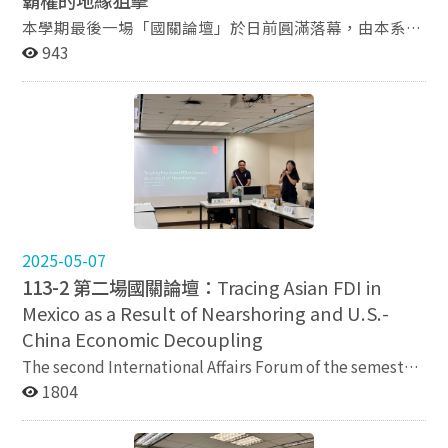
霸權的地緣狙擊
獲取第一手政策資訊，亦有機會在政府決策過程中發揮影
合分析，協助與會師生更深入理解川普政府的中東戰略及
約》締約方大會，到2023年通過的《國家管轄範圍以外
斯與臺灣斷交後貿易慘況之警惕，使其在受中國市場吸引
響力。雖然智庫的政策建議未必會被政府正式採納，但其
其對當前國際局勢的影響，與會聽眾皆獲益良多，本學期
本學期最後一場「國關論壇」於日前圓滿落幕，由本系博
海域生物多樣性協定》（BBNJ協定）等發展，海洋行動
下，仍維持現狀。 面對拉美國家內部脆弱性及中國市場
研究成果與論述常被納入政策討論的參考依據。 黃教授
的國關論壇圓滿結束，敬請持續關注外交系系網動態，下
士班學生董雪松先生擔任主講，以《歐亞金融危機之殤：
943
與氣候議題的連結日益明確。陳教授指出，2024年國際
吸引力，講者提出臺灣應深化高品質技術援助、強化與既
進一步說明，智庫的運作不僅限於研究工作，其研究方向
學期國關論壇的相關資訊將會陸續公佈，歡迎各位踴躍參
美元霸權的地緣狙擊》為題進行分享，吸引系內外師生熱
海洋法庭的諮詢意見亦強調，海洋法與氣候法並不存在誰
有友邦的互信基礎，並與美、日、歐等理念相近國家合
往往受到經費來源的影響。部分智庫的資金來自政府或企
與！
烈參與。 董雪松先生以宏觀的國際政治視角，重新檢視
優先適用的問題，而應採取一致性與調和性的解釋，使兩
作，推動透明永續的援助模式。其強調，外交競爭的核心
業捐助，因而可能依據贊助方需求撰寫特定主題報告。美
1980年代以來接連爆發的區域性金融危機，挑戰傳統以
套規範相互補充，共同形塑國家義務。 在具體政策
從來不是金額比拚，而是長期信任的累積，尤其是臺灣在
國智庫屬免稅機構，主要依賴個人或團體捐款維持運作，
市場機制或國內政策失誤作為主因的分析框架。他指出，
層面，陳教授以再生能源與海洋碳封存為例，說明海洋法
拉美深耕七十餘年的經驗與價值認同，是其他大國難以在
因此若捐款者對研究方向有所要求，則可能影響智庫的研
布列敦森林體系瓦解後，資本市場加速自由化，雖帶來資
如何成為調和氣候義務、生態保護與產業發展衝突的法律
短期內複製的軟實力。 此次論壇透過資料數據與鮮明案
究重點與方針。由此可見，金錢因素在智庫的內容產製與
金流動的活絡，卻也使金融危機具有了「制度性風險」，
基礎。歐洲、日本與韓國等國已透過海域空間規劃制度，
例，引領師生重新思考援助外交背後的權力互動，同時也
營運策略上具關鍵影響力，而其維繫運作所需經費之龐
更成為大國競逐中的地緣政治工具。 演講中，董先生特別
事前協調不同用途的競合關係，平衡永續發展目標。相較
深化對臺灣在拉丁美洲外交處境的理解，與會聽眾皆獲益
大，亦遠超常人所想像。 接著，教授介紹了華盛頓特區
以1997年亞洲金融危機為例，指出當時東亞國家在經濟
之下，臺灣在碳封存與能源轉型議題上仍面臨地震風險、
良多。
的幾個主要智庫，包括美國企業研究院（American
民族主義驅動下，試圖建立區域性貨幣合作機制，甚至醞
社會疑慮與政策方向未定等挑戰，未來制度設計與立法進
2025-05-07
Enterprise Institute, AEI）、卡內基國際和平基金會
釀「亞元」的構想，構成對美元主導地位的潛在挑戰。就
展仍有待觀察。 陳教授最後總結指出，若將海洋擬
113-2 第二場國關論壇：
Tracing Asian FDI in
（Carnegie Endowment for International Peace,
在整合氣氛漸起之際，金融危機突襲，造成多國匯率崩
人化，它不僅是氣候變遷下的受害者，更是氣候行動中的
CEIP）、布魯金斯學會（Brookings Institution）以及傳
Mexico as a Result of Nearshoring and U.S.-
跌、經濟重創，區域合作陷入停滯。他提出，這場危機的
關鍵參與者。在氣候法、海洋法與生物多樣性公約逐步交
統基金會（The Heritage Foundation）等。教授指出，
爆發並非單純的市場反應，而可能是美元霸權透過金融體
China Economic Decoupling
織的趨勢下，海洋法公約所提供的空間分區與權利義務架
智庫往往被貼上特定政治立場的標籤，不過具有明確立場
系進行的地緣狙擊行動之一。 此外，他亦結合麥金德的
構，將持續扮演核心基礎角色。對臺灣而言，無論是淨零
The second International Affairs Forum of the semester
的智庫，反而可能比標榜中立的智庫更具政策影響力。
「心臟地帶理論」與斯皮克曼的「邊緣地帶理論」，指出
排放路徑、離岸風力發電，或海洋自然碳匯政策，海洋早
at National Chengchi University was successfully held,
1804
在演講尾聲，黃奎博教授總結指出，美國智庫的核心任務
位於歐亞大陸兩側的歐洲與東亞兩個區域長期為陸權與海
已不是遙遠的議題，而是攸關未來發展的關鍵戰略場域。
featuring Professor Fabricio Antonio Fonseca-
可歸納為三項：其一為從事專業政策研究，其二為提供資
權爭奪的核心戰場。當歐亞地區出現挑戰美元主導秩序的
本次論壇內容橫跨文化實踐、國際法與國家政策，
Fernández (馮慕文) from the Department of Diplomacy.
訊交流與政策討論的平臺，其三則是建立廣泛的人脈網
區域整合趨勢，往往會伴隨金融危機的「戰略性出現」，