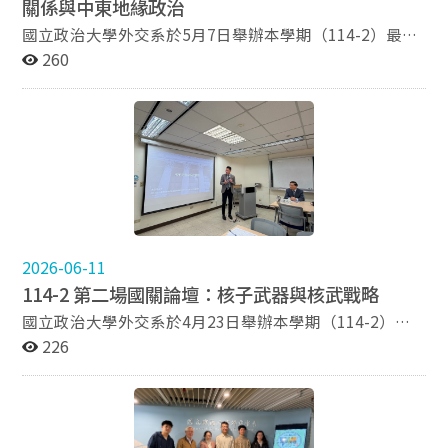
關係與中東地緣政治
國立政治大學外交系於5月7日舉辦本學期（114-2）最後
一場國關論壇，邀請外交系崔進揆副教授以「川普以實力
260
謀和平：美伊關係與中東地緣政治」為題進行發表。本次
講座由本系李登科教授主持，李教授於開場時指出，中東
地區的地緣政治變遷對當前全球安全局勢具有深遠影響，
藉由進一步剖析川普政府的中東戰略邏輯，對理解當前國
際現況至關重要。 演講正式開始後，崔教授首先指出以哈
加薩戰爭、伊朗核問題，以及阿拉伯國家與以色列關係正
常化，為川普政府當前中東政策的三大核心議題。崔教授
特別提到，川普在第一任期推動《亞伯拉罕協議》
（Abraham Accords），成功促成多個阿拉伯國家承認以
2026-06-11
色列，被視為其在中東政策上的重要成就，而持續推動更
114-2 第二場國關論壇：核子武器與核武戰略
多阿拉伯國家與以色列建交，也可能成為其追求國際政治
聲望的重要目標。 在外交理念方面，崔教授認為川普的中
國立政治大學外交系於4月23日舉辦本學期（114-2）第
東政策仍以現實主義（Realism）為核心，並延續其「美
二場次國關論壇，邀請本系李登科教授，以「核子武器與
226
國優先」（America First）的政治理念。第一任期時，川
核武戰略」為題進行專題演講，深入剖析核武器的歷史發
普以「有原則的現實主義」（Principled Realism）作為
展、擴散風險、核武戰略選擇，以及國家追求核武的動
政策基礎；第二任期則進一步發展為「彈性的現實主義」
機。 本場講座由本系崔進揆教授擔任主持人，並介紹主講
（Flexible Realism），強調國家利益優先於意識形態考
者李登科教授。李教授隨後以美國與以色列針對伊朗核設