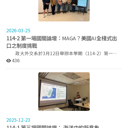
量。其代表性概念即為「以實力謀和平」（Peace
施的空中攻擊行動為引，探討核武議題的重要性。李教授
Through Strength），意指若要維持和平，必須先具備足
首先回顧二戰時期的「曼哈頓計畫」，並說明美軍於
夠的軍事與經濟實力作為後盾。崔教授進一步追溯「以實
1945年對廣島與長崎投下原子彈的歷史脈絡，以及隨後
力謀和平」的思想淵源，指出其可見於現實主義傳統中的
氫彈的研發與威力的升級。 隨後，李教授深入剖析核武戰
多位重要思想家，包括修昔底德、馬基維利等。其中，
略的選擇與邏輯思維，分別介紹了保證毀滅（AD）、相
2026-03-25
《伯羅奔尼撒戰爭史》中的「強者行其所能，弱者受其所
互保證毀滅（MAD）、最低嚇阻與延伸嚇阻等戰略選擇。
114-2 第一場國關論壇：
MAGA？
美國
AI
全棧式出
受」更常被視為現實主義權力政治的經典表述。 談及川普
講者強調，核武戰略並非單純的數量比拼，而是依據「使
口之制度挑戰
政府的伊朗政策時，崔教授指出，其主要建立在兩項工具
用先後」（先發制人 vs. 第二擊）以及「攻擊目標」（攻
之上：軍事上的「強制外交」（Coercive Diplomacy）與
擊城市 vs. 攻擊武力）等不同指標，形成複雜的國際權力
政大外交系於3月12日舉辦本學期（114-2）第一場
經濟上的「極限施壓」（Maximum Pressure）。前者透
平衡。李教授特別指出，美國透過延伸嚇阻戰略協防盟
國關論壇，邀請本系博士生王彥章先生以「MAGA？美國
436
過展示使用武力的決心與有限度軍事威脅，迫使對手接受
邦，同時也面臨「為了保護盟友是否值得冒險」的爭辯。
AI全棧式出口之制度挑戰」為題進行發表。本次講座由本
談判條件；後者則透過大規模經濟制裁，削弱對手能力並
在國家追求核武動機方面，李教授指出，除了自衛嚇阻
系陳貞如教授開場致詞，教授指出人工智慧技術正快速改
迫使其重返談判桌。崔教授表示，相較於第一任期以經濟
外，追求國家尊嚴、協助盟友安全以及作為外交工具亦是
變國際政治與經濟結構，並強調理解AI與國家安全、產業
制裁為主，川普第二任期更強調軍事威懾與經濟施壓並行
關鍵考量。李教授以北韓、南非，以及曾經擁有技術能力
競爭之間的關聯，對當前國際關係研究的重要性。在開場
的策略。 在軍事層面上，崔教授分析川普「以實力謀和
但最終放棄製造的臺灣為例，說明不同國家在面對國際壓
致詞之後，講者從AI基礎概念出發，接著逐步探討美國當
平」的核心原則為「目標明確、速戰速決」。其背後原因
力與國家安全需求時的策略抉擇。 最後，李登科教授說明
前的AI出口政策。 講者首先說明人工智慧的運作原
在於美國過去二十多年深陷阿富汗與伊拉克戰爭，不僅付
「核武擴散」的國際政治意涵。儘管國際社會致力於透過
理，指出AI的特性在於其透過大量資料訓練模型，並透過
出龐大的人員傷亡與財政成本，也使中國與俄羅斯得以在
NPT（核不擴散條約）等機制防止核武擴散，但對於「擁
回饋機制不斷調校權重，而資料品質與數量是影響AI效能
國際體系中迅速崛起。因此，川普主張若無法避免戰爭，
有核武的國家越多，有助於國際和平？還是讓世界更危
的關鍵因素，並衍生出隱私、資安與倫理等重要議題。講
2025-12-23
則必須清楚界定政治目標並盡速結束軍事行動，以避免重
險？」這一學術界的爭論，李教授認為仍有討論空間，且
者亦區分自動化與智慧化的不同，並進一步介紹分析式、
蹈長期戰爭的覆轍。 崔教授亦以川普任內多項軍事行動為
114-1 第三場國關論壇： 海洋中的新意象
值得大家思考。 李教授在美國攻讀博士學位時，國防與戰