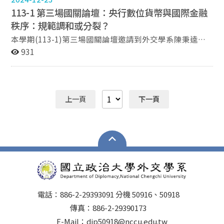
其全球能源影響力。 傳統能源外交：因應「麻六甲困
nearshoring is primarily linked to the "efficiency-
113-1 第三場國關論壇：央行數位貨幣與國際金融
境」 中國的能源安全面臨「麻六甲困境」——高達四分之
seeking" type of FDI, where firms reorganize their
秩序：規範調和或分裂？
三的石油進口需經麻六甲海峽，而該海域長期受美國海軍
supply chains to minimize geopolitical risks while
掌控。為此，中國發展「管線外交」，分散進口路線風
本學期(113-1)第三場國關論壇邀請到外交學系陳秉逵教
maintaining competitiveness. Mexico as a Strategic
險。包括與緬甸、哈薩克、俄羅斯、土庫曼等鄰國合作興
授以「央行數位貨幣與國際金融秩序：規範調和或分
931
Hub Since the implementation of the United States-
建石油與天然氣管線，意圖避開易受制於美國掌控的麻六
裂？」為題進行分享。此次論壇深入探討了中央銀行所發
Mexico-Canada Agreement (USMCA) in 2018 and the
甲海峽，避免戰略運輸瓶頸。 此外，中國與中東、非
行的數位貨幣（CBDC）對全球金融秩序的影響，尤其是
subsequent U.S. tariffs on Chinese goods, Mexico has
洲、拉美等產油國建立經濟與外交聯繫，藉由援助、貸
在金融穩定和全球金融治理方面的挑戰。 論壇中，陳教
emerged as a primary beneficiary of the nearshoring
款、基礎建設合作等方式深化關係。雖有批評指出中國在
授首先介紹了區塊鏈技術及其在加密貨幣中的應用，強調
trend. However, Professor Fonseca also pointed out
上一頁
下一頁
非洲等地進行「掠奪式開發」，但也有觀點認為，中國作
了分散式帳本技術（DLT）的特徵，並與傳統的中央集權
that despite Mexico's geographical advantages and low
為晚進者，需在他國避之唯恐不及的地區開拓能源來源。
式帳本管理進行對比。傳統的帳本由中央管理，使用者必
labor costs, the country faces significant challenges
綠能外交：從市場競逐到軟實力擴張 隨著全球能源轉型
須信任中央並服從其管理方式，而分散式帳本則由多方共
that hinder it from fully capitalizing on these
趨勢，中國同步推動「綠能外交」，在風能、太陽能與能
同維護，具備去中心化、不易篡改和透明的特點。 陳教
opportunities. He emphasized that Mexico's
源儲存技術方面迅速布局。李教授亦提及中國已成為現今
授進一步分析了加密資產的發展，尤其是比特幣和穩定幣
overreliance on low-skill manufacturing and the lack of
全球最大的風能與太陽能設備製造國，並且意圖掌握鋰電
的崛起，這些加密資產挑戰了傳統的金融體系並促使央行
clear federal policies to promote nearshoring before
池產業鏈，積極進軍拉美「鋰三角」地區（智利、玻利維
考慮數位貨幣的發行。穩定幣的出現被視為推動央行數位
2024 have impeded the nation's ability to attract
亞、阿根廷）。 中國企業亦在巴西、英國與德國等國投
貨幣發展的重要驅動力，因其與法定貨幣掛鉤，提供了一
higher-value investments. Additionally, he stressed the
資風場或太陽能設施，顯示其試圖主導未來綠能市場。李
種更加穩定、安全、以及有效率的數位交易方式。 然
電話：886-2-29393091 分機 50916、50918
need for more effective strategies to integrate local
教授強調，中國在綠能外交中從進口者轉為出口者，角色
而，論壇中也強調了CBDC目前所面臨的一系列爭議，尤
suppliers into regional supply chains to ensure long-
傳真：886-2-29390173
顯著轉變，背後除追求經濟利益，也反映其改善國際形
以個資問題為最。陳教授指出，無論是以何種電子或非現
term economic benefits. Asian FDI in Mexico One of the
E-Mail：dip50918@nccu.edu.tw
象、提升軟實力的戰略意圖。 值得注意的是，雖然中國