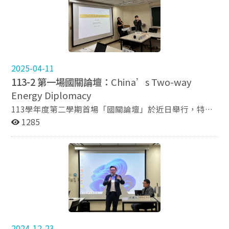
引導師生從不同尺度理解海洋議題的深層意義，與會學生
He presented on the topic "Tracing Asian FDI in Mexico
絡。他強調，智庫的影響力與聲譽往往取決於其政策建議
藉此削弱當地國家的發展自主性與整合動能。 演講最後，
皆收穫頗豐，滿載而歸。 本學期的國關論壇第三場
as a Result of Nearshoring and U.S.-China Economic
被採納的程度，唯有展現足夠的政策影響力，方能持續募
董雪松先生呼籲應超越單一經濟面向，將金融危機納入地
次圓滿落幕，歡迎各位持續關注本系動態，以獲取下學期
Decoupling," offering a deep analysis of how Asian
款並擴大影響。最後，他提醒聽眾，美國智庫多由美國人
緣政治分析架構，理解其背後的權力運作與戰略意圖。同
國關論壇的最新訊息。
countries are adjusting their FDI strategies amidst
主導，其研究出發點仍以美國國家利益為核心，因此在參
時，他亦強調，歐亞各國除須強化區域經貿合作與建構多
shifting global trade dynamics and geopolitical
考其觀點時，應保持客觀，既重視其研究價值，也須留意
元機融體系之外，還應在國家安全層面上減少對美國的過
tensions. Nearshoring and Theoretical Framework
其立場侷限。 本次國關論壇圓滿落幕，與會聽眾皆對美
度依賴，藉此有效降低以美元為代表的單一貨幣的依附，
2025-04-11
Professor Fonseca began by introducing the concept of
國智庫的生態與運作模式有更深入的認識。下一場國關論
捍衛自身的金融主權。 作為本學期壓軸登場的外交系國關
113-2 第一場國關論壇：
China’s Two-way
nearshoring, which refers to relocating production
壇將於11月27日舉行，屆時將由本系博士生吳婉郡女士
論壇，本場演講不僅內容深刻、視野開闊，更激發師生對
facilities from distant markets to locations closer to
Energy Diplomacy
以「當援助成為一個選擇題：拉美發展中國家的脆弱性與
國際金融與地緣政治交織關係的深入思考。論壇在熱烈的
key consumer markets. He explained that the rise of
台灣的挑戰」為題進行分享，誠摯邀請全校師生參與。
113學年度第二學期首場「國關論壇」於近日舉行，特別
討論與掌聲中圓滿結束，為本學期系列講座畫下精彩句
nearshoring is driven by the impacts of the COVID-19
114-1國關論壇第二場次報名連結：活動報名
邀請到本校外交學系李佳怡教授，以「China’s Two-way
1285
點。 （撰文：張鵑萍 攝影 : 張鵑萍） 外交系博士生 董雪
pandemic, the broader trend of trade securitization,
Energy Diplomacy」為題，深入剖析中國當前在全球能源
松先生以《歐亞金融危機之殤：美元霸權的地緣狙擊》為
and the U.S.-China economic decoupling. Drawing from
轉型背景下，如何運用傳統與綠能雙軌並行的能源外交策
題進行分享 外交系馮慕文老師作為開場主持人出席論
Gantz (2024), he described nearshoring as a more
略，來實現其能源安全與全球影響力布局。 李佳怡教授
壇。 講者: 董雪松先生 與會師生認真聆聽 與會師生提問
neutral term compared to other politically charged
指出，中國作為全球最大的能源進口國之一，自2001年
與會同學提問 與會同學提問 論壇後全體與會來賓大合
terms like "friendly-shoring" or "ally-shoring." To
加入世界貿易組織後，憑藉「世界工廠」的角色推動工業
照
contextualize the discussion, Professor Fonseca
化快速發展，對能源的需求持續飆升。為因應能源安全挑
employed John Dunning's Eclectic Paradigm, which
戰，中國發展出具戰略性、多層次的「雙向能源外交」，
outlines four motivations for Foreign Direct Investment
透過與能源豐富國家深化合作、推動管線建設，以及積極
(FDI): market seeking, resource seeking, efficiency
發展綠能產業，試圖降低對特定進口路線的依賴，並提升
2024-12-23
seeking, and strategic asset seeking. He argued that