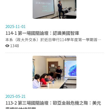
間的重要性。在開場致詞之後，講者談及援助理論與國家
教授進一步說明，1953年美英支持推翻摩薩台政府的歷
面，講者分析，美國以高效能、高成本的封閉體系為主，
象徵不確定性與變動，需在流動中尋求平衡。近年政府推
脆弱性指標，並對臺灣與中國在拉丁美洲的援助策略進行
史經驗，也深刻影響伊朗革命後的反美情緒與國家認同。
鎖定高端市場；中國則以開源與低成本策略切入發展中國
動開放海域政策，透過戲水、游泳、衝浪、立槳、潛水等
深入比較。 講者指出，拉丁美洲多數國家長期面臨政治
此外，崔教授特別指出，美伊關係的變化往往與雙方領導
家市場，具備高度彈性與價格優勢。此一差異使AI競爭不
活動與相關執照制度，提升民眾參與海域活動的安全性與
極化、貧富差距擴大、經濟依賴高度集中與治安問題，使
人的政治立場密切相關。例如1990年代柯林頓政府與伊
僅是技術競爭，更延伸至市場選擇與價值體系之競逐。
可近性，其核心目的不僅在於休閒發展，更在於逐步培養
外部援助成為政策選項的重要因素。以脆弱國家指數
朗溫和派總統哈塔米執政期間，雙方關係有所改善；歐巴
最後，講者指出，目前尚無國家明確表態加入美國AI
社會的海洋意識，讓航行與海洋活動成為日常生活的一部
2025-11-01
（FSI）來看，多國位處中高度脆弱區間，顯示其在外交
馬政府與魯哈尼政府時期亦促成伊核協議的誕生。這顯示
出口計畫，各國多採觀望立場，顯示該政策仍處於發展初
分。 在國家層次上，海洋文化的重建並非止於生活
選擇上容易受外部資金與援助誘因影響，而援助本身也可
114-1 第一場國關論壇：認識美國智庫
美國民主黨政府若遇上較務實或溫和的伊朗領導人，雙邊
期。儘管未來可能因美國政黨輪替而有所調整，但維持AI
層面，而是可進一步連結至國家戰略。從藍色國土意識、
能加劇治理弱化與依賴循環，而這些結構性問題正是理解
本系（政大外交系）於近日舉行114學年度第一學期首場
關係通常較有改善空間。 最後，在中東地緣政治發展方
領先地位已成為其跨黨派共識。 本次論壇透過理論
海上交通線與海底電纜的維護，到藍色經濟與藍色外交的
拉美各國在中國與臺灣之間游移時不可忽視的背景。 在
「國關論壇」，特別邀請本系黃奎博教授，以「認識美國
1348
面，崔教授分析近年以色列與伊朗衝突對區域權力結構的
與實務兼具的分析，引導與會師生理解AI發展背後的制度
推展，海洋都是不可或缺的核心場域。尤其在離岸風力發
援助模式方面，講者指出中國以大型建設、優惠貸款及一
外交智庫」為題，深入介紹位於美國華盛頓特區的主要大
影響。他指出，伊朗長期透過「什葉新月地帶」（Shia
邏輯與國際政治意涵，深化對當前全球科技競爭格局的認
電等產業中，海洋不僅提供能源發展空間，也為鋼鐵、工
帶一路框架打造高可見度的援助策略，短期效果強烈，卻
型智庫的特色與樣態。 在本系吳崇涵主任開場致詞後，
Crescent）與「抵抗軸心」（Axis of Resistance）建立區
識，與會聽眾皆獲益良多。 114-2 國關論壇第二場次報
程與相關產業創造新的國際競爭機會。 演講後半段
伴隨債務負擔與必須提供有價資產作為擔保品等政治經濟
黃奎博教授首先分享自己與美國智庫的淵源，他在大華府
域影響力，但隨著哈瑪斯、真主黨及其他親伊朗武裝組織
名連結：
聚焦於氣候變遷與海洋法的交互關係。陳教授指出，海洋
風險。相對地，臺灣的援助以能力建構為核心，涵蓋農
地區攻讀碩博士，曾分別前往該地區約翰霍普金斯大學高
受到重創，伊朗的代理人網絡已明顯削弱。與此同時，以
https://moltke.nccu.edu.tw/Registration/registration.
在氣候變遷中扮演雙重角色：一方面，溫室氣體排放導致
業、公衛、教育與數位治理等層面，重視透明與永續，但
等國際研究院及布魯金斯學會（Brookings Institution）
色列透過一系列軍事行動提升其區域影響力，逐漸成為中
do?action=conferenceInfo&conferenceID=X26108
海洋酸化、升溫與生態失衡，使海洋成為直接受害者；另
因規模較小、效果呈現較慢，使其在政治壓力大的國家中
擔任為期四個月的訪問學者，在外交部研究設計委員會主
東地區的重要軍事強權。 崔教授於演講尾聲總結道，儘管
一方面，海洋亦具備作為再生能源場域與自然碳匯的潛
較難與中國的快速方案競爭。 講者接著以宏都拉斯、瓜
委任內也負責與許多國外智庫互動，因此對美國智庫的生
美國近年戰略重心逐步轉向印太地區，但中東仍是攸關全
力，是氣候減緩與調適的重要空間。然而，在既有國際法
地馬拉及巴拉圭作為案例，剖析不同政治與經濟脈絡下的
態與運作模式有一定的理解。 隨後，黃教授結合自身對
球能源、市場與安全的重要區域，美國短期內不可能完全
架構中，海洋長期未被視為規範體系的核心主體，導致其
外交選擇。宏都拉斯因政府財政壓力與社會不安，傾向追
華盛頓特區的觀察，介紹當地重要政治機構的地理分布，
退出。未來以色列、伊朗及阿拉伯國家之間的互動，以及
角色在《聯合國海洋法公約》與氣候變遷相關公約中相對
2025-05-21
求立即可見的利益，最終於2023年轉向中國；瓜地馬拉
並指出智庫在該地區高度集中。教授表示，坐落於華盛頓
美國對中東政策的調整，仍將持續影響區域秩序與全球地
被忽視。 不過，隨著近年制度發展，這一情況逐漸
受美國影響較深，加上對臺長期信任，使其在建交壓力下
113-2 第三場國關論壇：歐亞金融危機之殤：美元
特區的智庫具有顯著優勢，不僅能更直接接觸政府官員、
緣政治發展。 本次論壇透過歷史脈絡與國際關係理論的結
改變。從聯合國秘書長報告、《聯合國氣候變化綱要公
仍維持現狀；巴拉圭則因臺灣援助成效可見，加上宏都拉