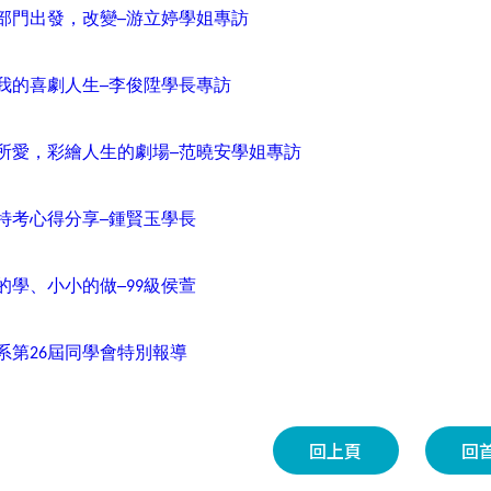
部門出發，改變─游立婷學姐專訪
我的喜劇人生─李俊陞學長專訪
所愛，彩繪人生的劇場─范曉安學姐專訪
特考心得分享─鍾賢玉學長
的學、小小的做─99級侯萱
系第26屆同學會特別報導
回上頁
回