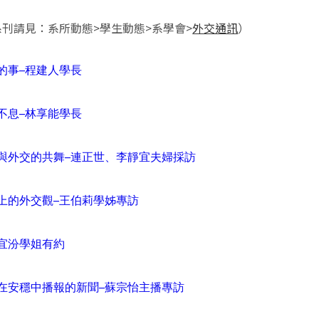
刊請見：系所動態>學生動態>系學會>
外交通訊
）
的事─程建人學長
不息─林享能學長
與外交的共舞─連正世、李靜宜夫婦採訪
上的外交觀─王伯莉學姊專訪
宜汾學姐有約
在安穩中播報的新聞─蘇宗怡主播專訪