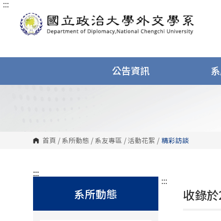
:::
跳
到
主
要
內
容
區
塊
公告資訊
系
首頁
/
系所動態
/
系友專區
/
活動花絮
/
精彩訪談
:::
:::
系所動態
收錄於