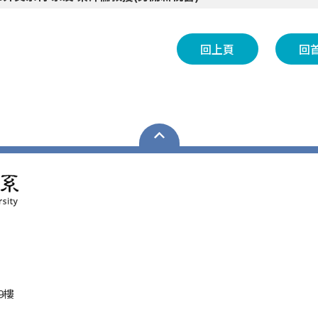
回上頁
回
9樓