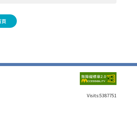
首頁
Visits:
5387751