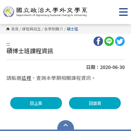
跳
到
主
要
內
容
首頁
/
課程與招生
/
各學制簡介
/
碩士班
區
塊
:::
:::
碩博士班課程資訊
日期：2020-06-30
請點選
這裡
，查詢本學期相關課程資訊。
回上頁
回首頁