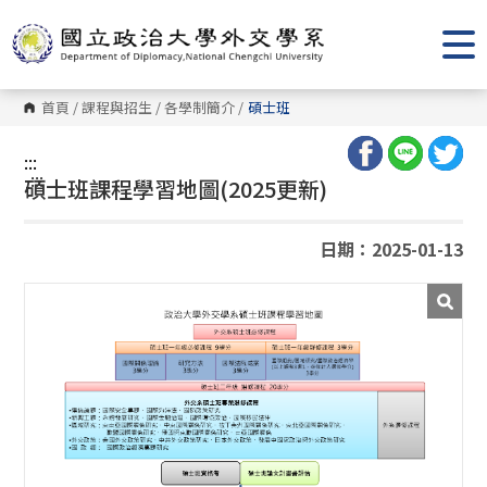
跳
到
主
要
內
容
首頁
/
課程與招生
/
各學制簡介
/
碩士班
區
塊
:::
:::
碩士班課程學習地圖(2025更新)
日期：2025-01-13