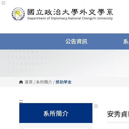
:::
跳
到
主
要
內
容
區
塊
公告資訊
系
首頁
/
系所簡介
/
獎助學金
:::
:::
系所簡介
安秀貞