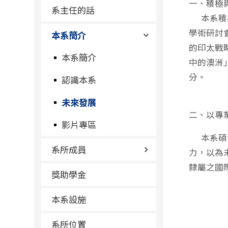
一、積極
系主任的話
本系積極
學術研討
本系簡介
的印太戰
本系簡介
中的澳洲
分。
認識本系
未來發展
二、以專
影片專區
本系碩士
系所成員
力，以為
隸屬之國
獎助學金
本系設施
系所位置