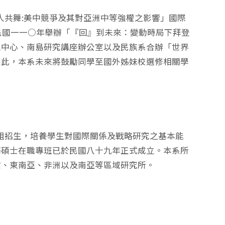
共舞:美中競爭及其對亞洲中等強權之影響」國際
，民國一一○年舉辦「『回』到未來：變動時局下拜登
究中心、南島研究講座辦公室以及民族系合辦「世界
除此，本系未來將鼓勵同學至國外姊妹校選修相關學
招生，培養學生對國際關係及戰略研究之基本能
務碩士在職專班已於民國八十九年正式成立。本系所
歐、東南亞、非洲以及南亞等區域研究所。