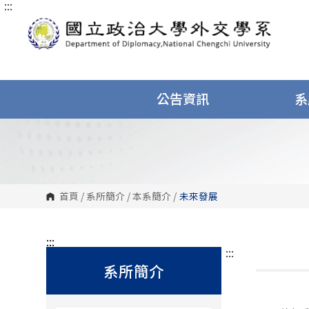
:::
跳
到
主
要
內
容
區
塊
公告資訊
系
首頁
/
系所簡介
/
本系簡介
/
未來發展
:::
:::
系所簡介