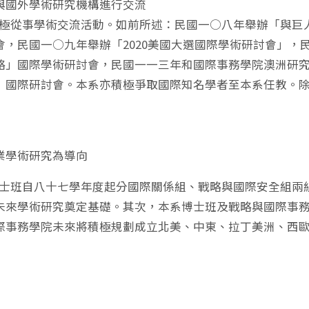
與國外學術研究機構進行交流
從事學術交流活動。如前所述：民國一○八年舉辦「與巨人
會，民國一○九年舉辦「2020美國大選國際學術研討會」
略」國際學術研討會，民國一一三年和國際事務學院澳洲研
」國際研討會。本系亦積極爭取國際知名學者至本系任教。
業學術研究為導向
班自八十七學年度起分國際關係組、戰略與國際安全組兩組
未來學術研究奠定基礎。其次，本系博士班及戰略與國際事
際事務學院未來將積極規劃成立北美、中東、拉丁美洲、西