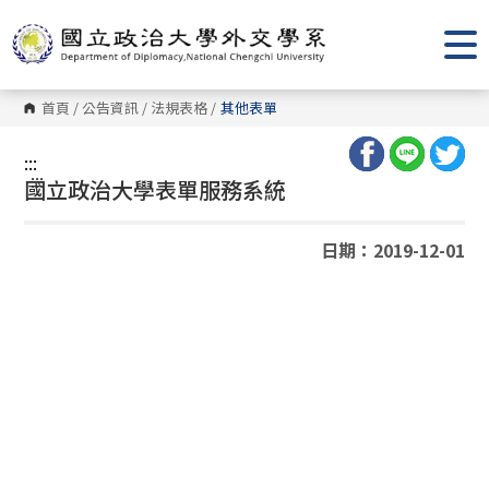
跳
到
主
要
內
容
首頁
/
公告資訊
/
法規表格
/
其他表單
區
塊
:::
:::
國立政治大學表單服務系統
日期：2019-12-01