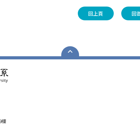
回上頁
回
9樓