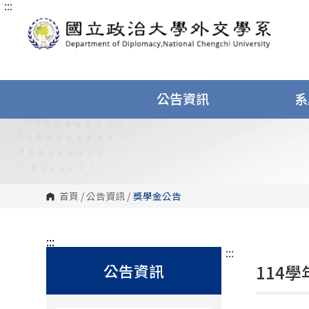
:::
跳
到
主
要
內
容
區
塊
公告資訊
系
首頁
/
公告資訊
/
獎學金公告
:::
:::
公告資訊
114