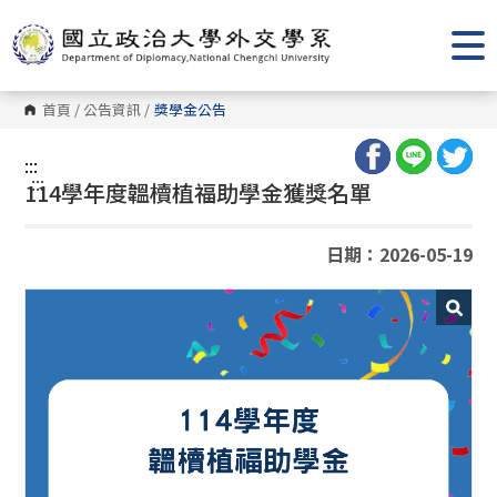
跳
到
主
要
內
容
首頁
/
公告資訊
/
獎學金公告
區
塊
:::
:::
114學年度韞櫝植福助學金獲獎名單
日期：2026-05-19