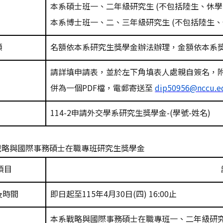
本系碩士班一、二年級研究生
(
不包括陸生、休學
本系博士班一、二、三年級研究生
(
不包括陸生、
額
名額依本系研究生獎學金辦法辦理，金額依本系
請詳填申請表，並於左下角填表人處親自簽名，
併為一個
PDF
檔，電郵寄送至
dip50956@nccu.e
114-2
申請外交學系研究生獎學金
-(
學號
-
姓名
)
戰略與國際事務碩士在職專班研究生獎學金
項目
及時間
即日起至
115
年
4
月
30
日
(
四
) 16:00
止
本系戰略與國際事務碩士在職專班一、二年級研