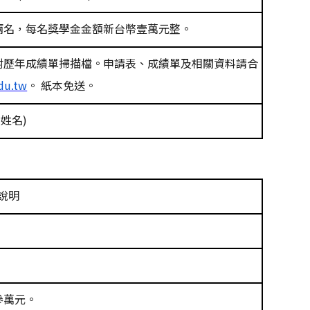
兩名，每名獎學金金額新台幣壹萬元整。
附歷年成績單掃描檔。申請表、成績單及相關資料請合
du.tw
。
紙本免送。
-
姓名
)
說明
參萬元。