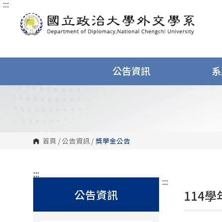
:::
跳
到
主
要
內
容
區
塊
公告資訊
系
首頁
/
公告資訊
/
獎學金公告
:::
:::
公告資訊
114