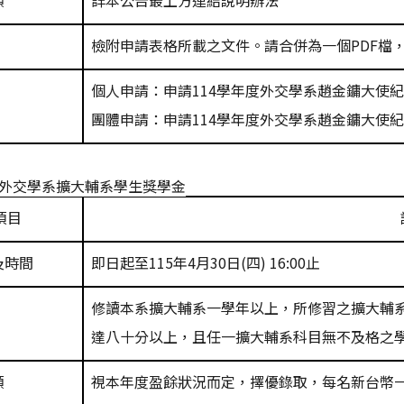
額
詳本公告最上方連結說明辦法
檢附申請表格所載之文件。請合併為一個
PDF
檔
個人申請
：申請
114
學年度外交學系趙金鏞大使
團體申請
：申請
114
學年度外交學系趙金鏞大使
外交學系擴大輔系學生獎學金
項目
及時間
即日起至
115
年
4
月
30
日
(
四
) 16:00
止
修讀本系擴大輔系一學年以上，所修習之擴大輔
達八十分以上，且任一擴大輔系科目無不及格之
額
視本年度盈餘狀況而定，擇優錄取，每名新台幣