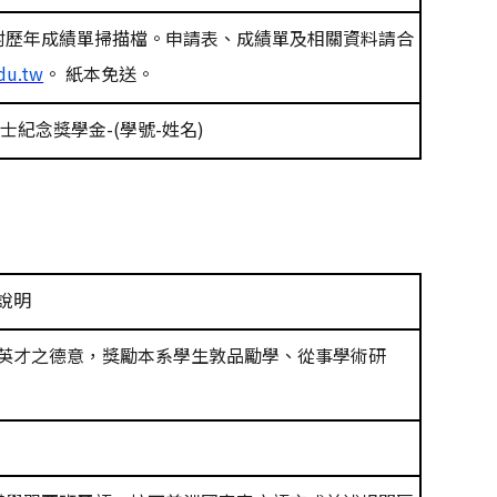
附歷年成績單掃描檔。申請表、成績單及相關資料請合
du.tw
。
紙本免送。
女士紀念獎學金
-(
學號
-
姓名
)
說明
英才之德意，獎勵本系學生敦品勵學、從事學術研