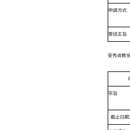
申請方式
寄送主旨
安秀貞教
宗旨
截止日期