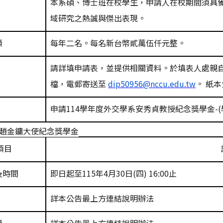
本系碩、博士班在校學生，申請人在校期間須具
域研究之熱誠與傑出表現。
額
每年二名。每名新台幣貳萬伍仟元整。
請詳填申請表，並提供相關資料。於填表人處親
檔，電郵寄送至
dip50956@nccu.edu.tw
。
紙本
申請
114
學年度外交學系安秀貞教授紀念獎學金
-(
趙金鏞大使紀念獎學金
項目
及時間
即日起至
115
年
4
月
30
日
(
四
) 16:00
止
詳本公告最上方連結說明辦法