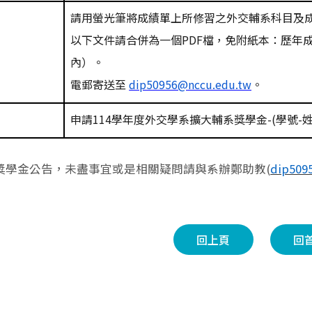
請用螢光筆將成績單上所修習之外交輔系科目及
以下文件請合併為一個
PDF
檔，免附紙本：歷年
內）。
電郵寄送至
dip50956@nccu.edu.tw
。
申請
114
學年度外交學系擴大輔系獎學金
-(
學號
-
獎學金公告，未盡事宜或是相關疑問請與系辦鄭助教(
dip509
回上頁
回