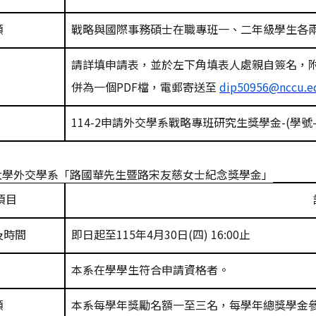
額
戰略與國際事務碩士在職專班一、二年級學生各
請詳填申請表，並於左下角填表人處親自簽名，
併為一個
PDF
檔，電郵寄送至
dip50956@nccu.e
114-2
申請外交學系戰略專班研究生獎學金
-(
學號
大學外交學系「路國華先生暨路宋友慈女士紀念獎學金」
項目
及時間
即日起至
115
年
4
月
30
日
(
四
) 16:00
止
本系在學學生符合申請資格者。
額
本系每學年獎勵名額一至三名，每學年總獎學金