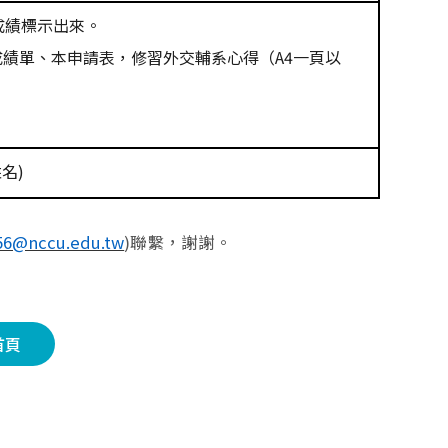
成績標示出來。
成績單、本申請表，修習外交輔系心得（
A4
一頁以
姓名
)
56@nccu.edu.tw
)
聯繫，謝謝。
首頁