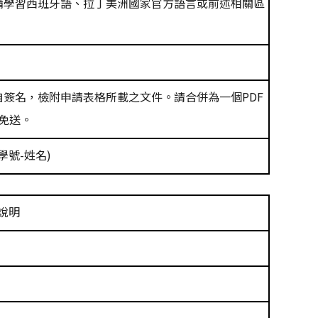
備學習西班牙語、拉丁美洲國家官方語言或前述相關區
自簽名，檢附申請表格所載之文件。請合併為一個
PDF
免送。
學號
-
姓名
)
說明