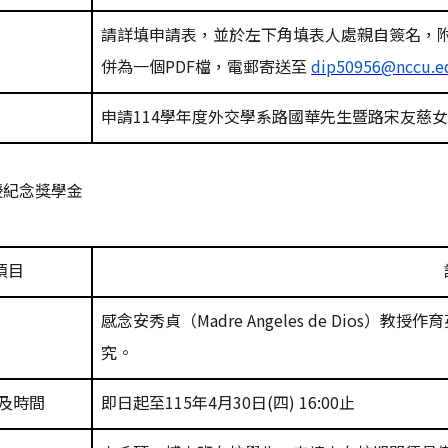
請詳填申請表，並於左下角填表人處親自簽名，
併為一個
PDF
檔，電郵寄送至
dip50956@nccu.e
申請
114
學年度外交學系路國華先生暨路宋友慈
授紀念獎學金
項目
感念安秀貞（
Madre Angeles de Dios
）教授作育
究。
及時間
即日起至
115
年
4
月
30
日
(
四
) 16:00
止