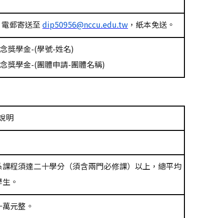
，電郵寄送至
dip50956@nccu.edu.tw
，紙本免送。
紀念獎學金
-(
學號
-
姓名
)
紀念獎學金
-(
團體申請
-
團體名稱
)
說明
系課程須達二十學分（須含兩門必修課）以上，總平均
學生。
一萬元整。