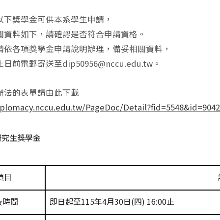
以下獎學金可供本系學生申請，
關資料如下，請確認是否符合申請資格。
請依各項獎學金申請說明辦理，備妥相關資料，
前電郵寄送至dip50956@nccu.edu.tw。
辦法的表單請由此下載
diplomacy.nccu.edu.tw/PageDoc/Detail?fid=5548&id=904
研究生獎學金
項目
及時間
即日起至
115
年
4
月
30
日
(
四
) 16:00
止