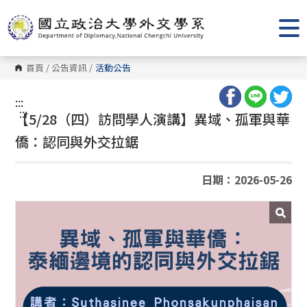
跳
到
主
要
內
容
首頁
/
公告資訊
/
活動公告
區
塊
:::
:::
【5/28（四）訪問學人演講】異域、孤軍與華
僑：認同與外交拉鋸
日期：2026-05-26