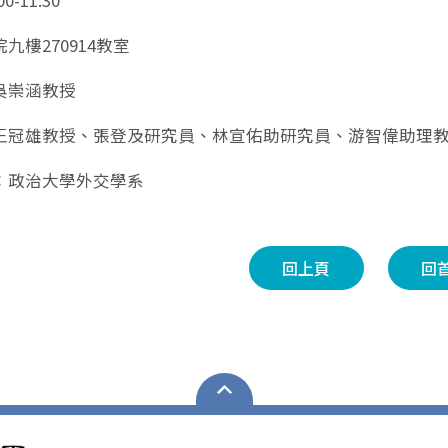
0-11:30
九樓270914教室
吳崇涵教授
王冠雄教授、張登及研究員、林宣佑助研究員、游智偉助理
：政治大學外交學系
回上頁
回