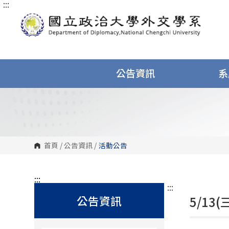
:::
跳
到
主
要
內
容
區
塊
公告資訊
系
首頁
/
公告資訊
/
活動公告
:::
:::
公告資訊
5/13