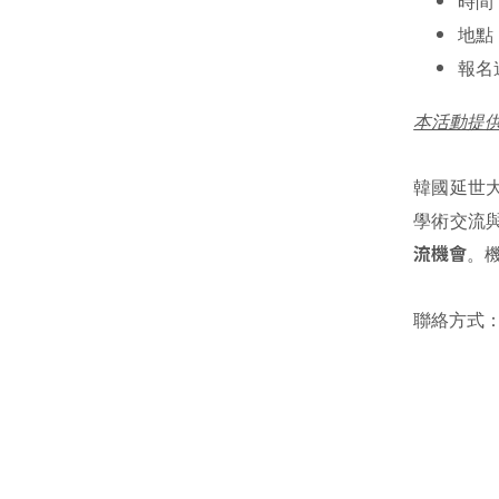
時間：
地點
報名
本活動提供
韓國延世大學國
學術交流
流機會
。
聯絡方式：hm