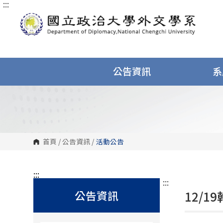
:::
跳
到
主
要
內
容
區
塊
公告資訊
系
首頁
/
公告資訊
/
活動公告
:::
:::
公告資訊
12/