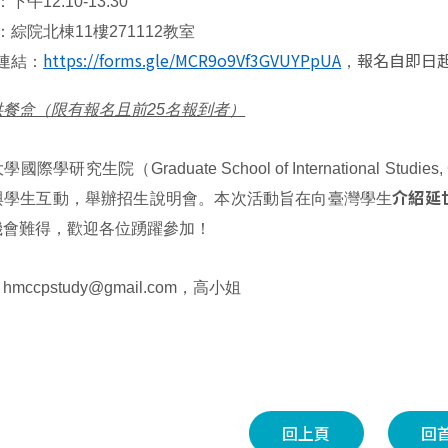
下午12:10-13:30
：綜院北棟11樓271112教室
https://forms.gle/MCR9o9Vf3GVUYPpUA
報名自即日起
連結：
，
餐盒（限有報名且前25名報到者）
際學研究生院（Graduate School of International Studie
介紹延
與學生互動，舉辦招生說明會。本次活動旨在向臺灣學生
機會難得，歡迎各位踴躍參加！
ccpstudy@gmail.com，高小姐
回上頁
回