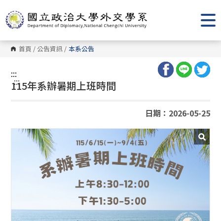
跳
到
主
要
內
容
首頁
/
公告資訊
/
本系公告
區
塊
:::
:::
115年系辦暑期上班時間
日期：2026-05-25