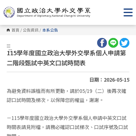
跳
到
主
要
內
容
首頁
/
公告資訊
/
本系公告
區
塊
:::
:::
115學年度國立政治大學外交學系個人申請第
二階段甄試中英文口試時間表
日期：2026-05-15
為避免資料誤植而有所更動，請於05/19（二）後再次確
認口試時間及梯次，以保障您的權益，謝謝。
－115學年度國立政治大學外交學系個人申請中英文口試
時間表請見附檔，請務必確認口試梯次、口試序號及口試