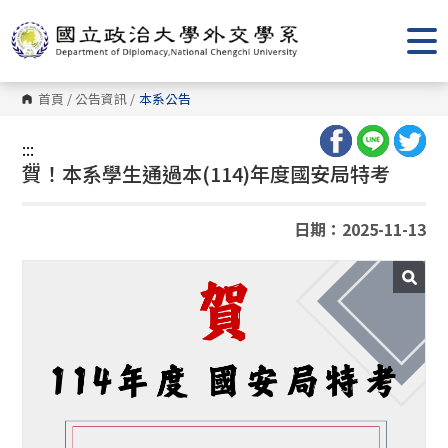
跳
到
主
要
內
容
首頁
/
公告資訊
/
本系公告
區
塊
:::
:::
賀！本系學生通過本(114)年度國安局特考
日期：2025-11-13