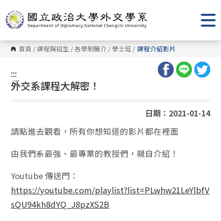
跳
到
主
要
內
容
首頁
/
課程與招生
/
各學制簡介
/
學士班
/
課程介紹影片
區
塊
:::
:::
外交系課程大解密！
日期：2021-01-14
請點進去觀看，所有你想知道的影片都在裡面
由我們系最強、最專業的教授們，親自介紹！
Youtube 傳送門：
https://youtube.com/playlist?list=PLwhw21LeYlbfV
sQU94kh8dYQ_J8pzXS2B