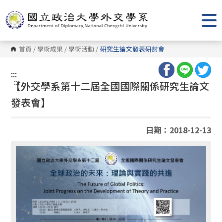
跳
到
主
要
內
容
首頁
/
學術成果
/
學術活動
/
研究生論文發表研討會
區
塊
:::
:::
【外交學系第十二屆全國國際關係研究生論文
發表會】
日期：2018-12-13