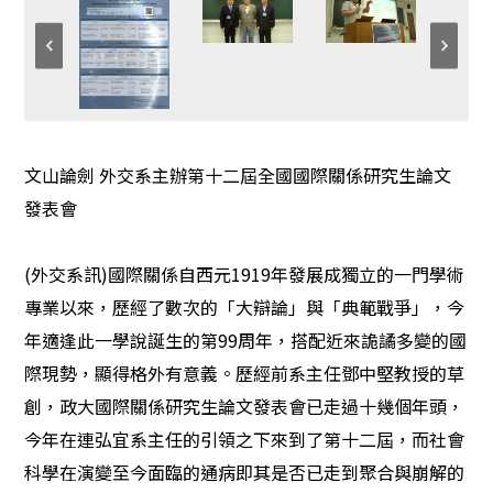
文山論劍 外交系主辦第十二屆全國國際關係研究生論文
發表會
(
外交系訊)國際關係自西元1919年發展成獨立的一門學術
專業以來，歷經了數次的「大辯論」與「典範戰爭」，今
年適逢此一學說誕生的第99周年，搭配近來詭譎多變的國
際現勢，顯得格外有意義。歷經前系主任鄧中堅教授的草
創，政大國際關係研究生論文發表會已走過十幾個年頭，
今年在連弘宜系主任的引領之下來到了第十二屆，而社會
科學在演變至今面臨的通病即其是否已走到聚合與崩解的