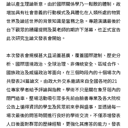
論以產生理論新意，由於國際關係學乃一鬆散的體制，故
增加具有社會意義的行動模式及具體化在人類所處的物質
世界及論述世界的背景知識是當務之急。專題演講最後於
台下觀眾的踴躍提問及莫老師的期許下落幕，也正式宣告
此次研究生論文發表會開始。
本次發表會規模甚大且涵蓋甚廣，覆蓋國際建制、歷史分
析、國際環境政治、全球治理、非傳統安全、區域合作、
國族政治及威逼政治等面向，在三個時段內的十個場次內
共發表24篇論文，由政大外交系邀請來自全國各地的21
位專家學者給予評論與指教。學術不只是關在象牙塔內的
閉門造車，整場活動吸引眾多先前由臉書專業及各大院校
公告上循得資訊的學生及民眾前來參與盛事，並透過每一
場次最後的問答時間進行良好的學術交流，不僅添增發表
人日後面對群眾的歷練經驗，更強化其應答的能力。發表