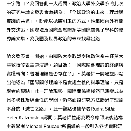
十字路口？為回答此一大哉問，政治大學外交學系將此次
的研究生論文發表會命題為：「全球政治的未來：理論與
實踐的共進」，盼能以拋磚引玉的方式，匯集國內外有關
外交決策、國際法及國際金融體系等國際關係子學科的優
秀論文集，為我國及世界政治的未來找尋出路。
論文發表會一開始，由國防大學政戰學院政治系主任莫大
華教授發表主題演講，題目為：「國際關係理論的終結與
實踐轉向：普遍理論是否存在？」。莫老師一開場旋即點
出他認為「國際關係理論不是實證主義的科學理論，只是
學者的觀點」此一理論現勢，國際關係學縱然已演變成為
具多樣性及綜合性的學問，仍然面臨研究方法勝過了理論
本身的「滅亡之路」，此一觀點也被學者Rudra Sil及
Peter Katzenstein認同；莫老師並認為現今應師法後結構
主義學者Ｍichael Foucault所倡導的一般引入各式實踐理