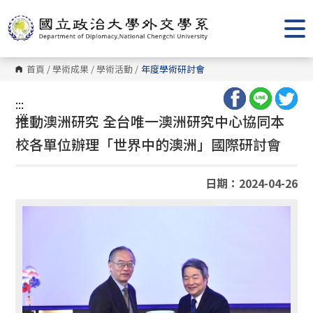
跳
到
主
要
內
容
首頁
/
學術成果
/
學術活動
/
年度學術研討會
區
塊
:::
:::
推動澳洲研究 全台唯一澳洲研究中心協同本
校各單位辦理「世界中的澳洲」國際研討會
日期：2024-04-26