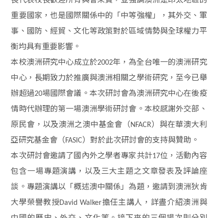
重要國家，也是國際關係中的「中等強權」，其外交、軍
事、國防、經貿、文化等政策對於區域情勢與全球權力平
衡均具有重要影響。
本校澳洲研究中心成立於
年，為全台唯一的澳洲研究
2002
中心，長期致力於推廣與澳洲相關之學術研究，至今已舉
辦超過
場國際會議。本次研討會為澳洲研究中心在後疫
20
情時代辦理的第一場澳洲學術研討會。本校感謝外交部、
原民會，以及澳洲之澳中基金會（
）與在華澳大利
NFACR
亞研究基金會（
）對於此次研討會的支持與贊助。
FASIC
本次研討會邀請了國內外之學者專家共計
位，活動內容
17
包含一場專題演講，以及三大主題之文章發表及評論座
談。專題演講以「概述澳中關係」為題，邀請到澳洲狄肯
大學榮譽教授
擔任主講人，詳盡介紹澳洲與
David Walker
中國的歷史、外交、文化等。接下來的三個場次則分別