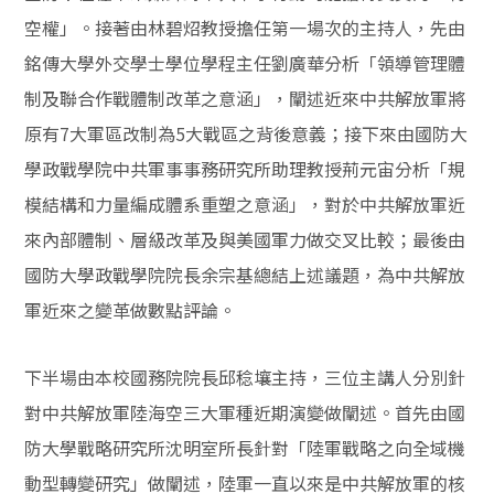
空權」。接著由林碧炤教授擔任第一場次的主持人，先由
銘傳大學外交學士學位學程主任劉廣華分析「領導管理體
制及聯合作戰體制改革之意涵」，闡述近來中共解放軍將
原有7大軍區改制為5大戰區之背後意義；接下來由國防大
學政戰學院中共軍事事務研究所助理教授荊元宙分析「規
模結構和力量編成體系重塑之意涵」，對於中共解放軍近
來內部體制、層級改革及與美國軍力做交叉比較；最後由
國防大學政戰學院院長余宗基總結上述議題，為中共解放
軍近來之變革做數點評論。
下半場由本校國務院院長邱稔壤主持，三位主講人分別針
對中共解放軍陸海空三大軍種近期演變做闡述。首先由國
防大學戰略研究所沈明室所長針對「陸軍戰略之向全域機
動型轉變研究」做闡述，陸軍一直以來是中共解放軍的核