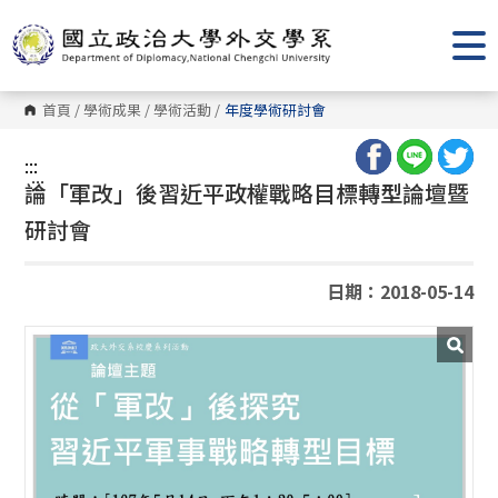
跳
到
主
要
內
容
首頁
/
學術成果
/
學術活動
/
年度學術研討會
區
塊
:::
:::
論「軍改」後習近平政權戰略目標轉型論壇暨
研討會
日期：2018-05-14