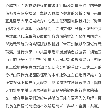
心編制，而近來習政權的重編組行動及新增火箭軍的舉動
使各界有諸多推論，主講人也給予豐富的分析；接下來由
臺北醫學大學通識教育中心副主任張國城教授對於「海軍
戰略之近海防禦、遠海護衛」之研究進行分析，並對中共
解放軍現代海軍的發展做出各方面的推測；最後由國防大
學政戰學院政治系張延廷教授對「空軍訓練朝全疆域作戰
轉變」進行分享，中共空軍近來屢屢繞台並發表「繞過玉
山」的狂語，中共空軍近來大力展現新型戰機能力，如何
真正瞭解共軍實力意涵也是此次分析的重點。上述三人的
分析由同樣有過國防經驗的本系連弘宜主任進行評論，在
既有架構下補充個人觀點。隨後開放在場聽眾提問，與談
人們針對主講時間限制而無法點提的議題進行豐富的補
充，使在場聽眾們對於中共解放軍能有更深入的瞭解。邱
院長在閉幕式時總結本次論壇時以「非戰、全勝、共贏」