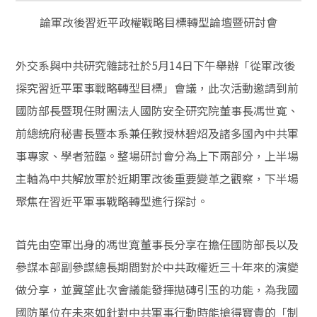
論軍改後習近平政權戰略目標轉型論壇暨研討會
外交系與中共研究雜誌社於5月14日下午舉辦「從軍改後
探究習近平軍事戰略轉型目標」會議，此次活動邀請到前
國防部長暨現任財團法人國防安全研究院董事長馮世寬、
前總統府秘書長暨本系兼任教授林碧炤及諸多國內中共軍
事專家、學者蒞臨。整場研討會分為上下兩部分，上半場
主軸為中共解放軍於近期軍改後重要變革之觀察，下半場
聚焦在習近平軍事戰略轉型進行探討。
首先由空軍出身的馮世寬董事長分享在擔任國防部長以及
參謀本部副參謀總長期間對於中共政權近三十年來的演變
做分享，並冀望此次會議能發揮拋磚引玉的功能，為我國
國防單位在未來如針對中共軍事行動時能搶得寶貴的「制