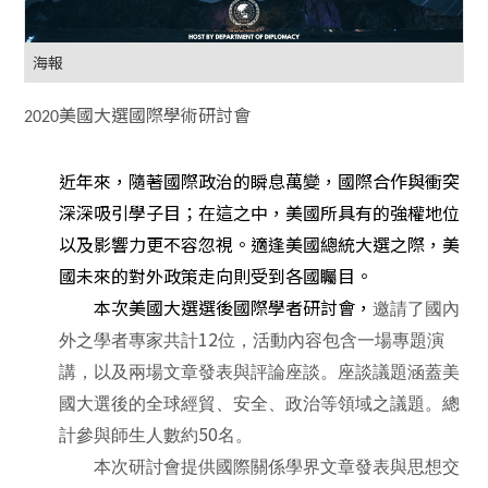
海報
美國大選國際學術研討會
2020
近年來，隨著國際政治的瞬息萬變，國際合作與衝突
深深吸引學子目；在這之中，美國所具有的強權地位
以及影響力更不容忽視。適逢美國總統大選之際，美
國未來的對外政策走向則受到各國矚目。
本次美國大選選後國際學者研討會，
邀請了國內
12
外之學者專家共計
位，活動內容包含一場專題演
講，以及兩場文章發表與評論座談。座談議題涵蓋美
國大選後的全球經貿、安全、政治等領域之議題。總
50
計參與師生人數約
名。
本次研討會提供國際關係學界文章發表與思想交