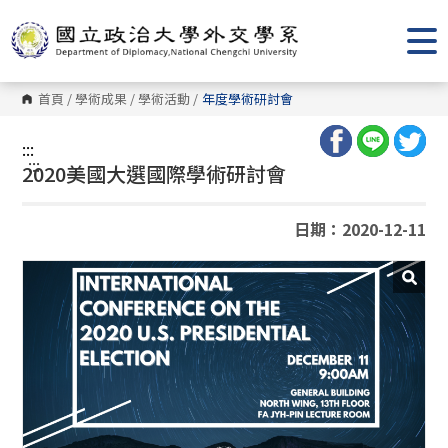
跳
到
主
要
內
容
首頁
/
學術成果
/
學術活動
/
年度學術研討會
區
塊
:::
:::
2020美國大選國際學術研討會
日期：2020-12-11