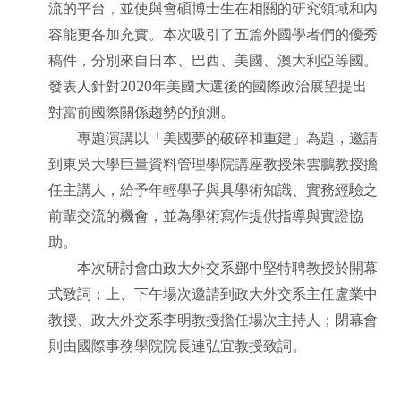
流的平台，並使與會碩博士生在相關的研究領域和內
容能更各加充實。本次吸引了五篇外國學者們的優秀
稿件，分別來自日本、巴西、美國、澳大利亞等國。
2020
發表人針對
年美國大選後的國際政治展望提出
對當前國際關係趨勢的預測。
專題演講以「美國夢的破碎和重建」為題，邀請
到東吳大學巨量資料管理學院講座教授朱雲鵬教授擔
任主講人，給予年輕學子與具學術知識、實務經驗之
前輩交流的機會，並為學術寫作提供指導與實證協
助。
本次研討會由政大外交系鄧中堅特聘教授於開幕
式致詞；上、下午場次邀請到政大外交系主任盧業中
教授、政大外交系李明教授擔任場次主持人；閉幕會
則由國際事務學院院長連弘宜教授致詞。