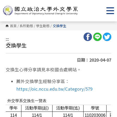
跳
到
主
要
內
容
首頁
/
系所動態
/
學生動態
/
交換學生
區
塊
:::
:::
交換學生
日期：2020-04-07
交換生心得分享請見本校國合處網站。
薦外交換學生經驗分享區：
https://oic.nccu.edu.tw/Category/579