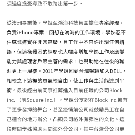
須過度擔憂導致不敢跨出第一步。
從澳洲畢業後，學姐至鴻海科技集團擔任
專案經理，
負責iPhone專案。回想在鴻海的工作環境，學姊忍不
住感慨道實在非常高壓，且工作中不容許出現任何錯
誤，但這樣艱困的經歷也大幅度增加學姊工作及應變
能力與處理客戶跟主管的需求，也幫助她在往後的職
涯更上一層樓。2011年學姐回到台灣輾轉加入DELL，
相較之下這裡的風氣較自由，使工作與生活能達到平
衡。
最後經由前同事推薦進入目前任職的公司Block
inc. （前Square Inc.），學姐分享說在Block Inc.擁有
了更多發揮的舞台，甚至疫情前公司就鼓勵員工在自
己適合的地方辦公，凸顯公司格外有彈性的文化。這
段時間學姊協助兩間海外分公司，其中台灣分公司更