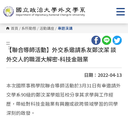
跳
到
主
要
內
容
首頁
/
系所動態
/
活動講座
/
專題演講
區
塊
:::
:::
【聯合導師活動】外交系邀請系友鄭汶潔 談
外交人的職涯大解密-科技金融業
日期：2022-04-13
本次國際事務學院聯合導師活動於3月31日有幸邀請外
交學系90級的鄭汶潔學姐蒞校分享其求學與工作經
歷，帶給對科技金融業有興趣或欲跨領域學習的同學
深刻的啟發。