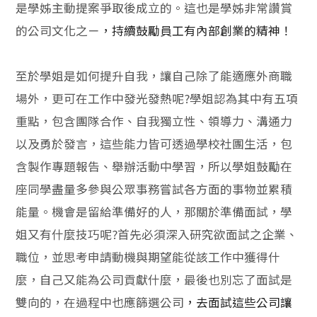
是學姊主動提案爭取後成立的
。這也是學姊非常讚賞
的公司文化之ㄧ
，持續鼓勵員工有內部創業的精神！
至於學姐是如何提升自我，讓自己除了能適應外商職
場外，更可在工作中發光發熱呢?學姐認為其中有五項
重點，包含團隊合作、自我獨立性、領導力、溝通力
以及勇於發言，這些能力皆可透過學校社團生活，包
含製作專題報告、舉辦活動中學習，所以學姐鼓勵在
座同學盡量多參與公眾事務嘗試各方面的事物並累積
能量。機會是留給準備好的人，那關於準備面試，學
姐又有什麼技巧呢?首先必須深入研究欲面試之企業、
職位，並思考申請動機與期望能從該工作中獲得什
麼，自己又能為公司貢獻什麼，最後也別忘了面試是
雙向的，在過程中也應篩選公司
，去面試這些公司讓