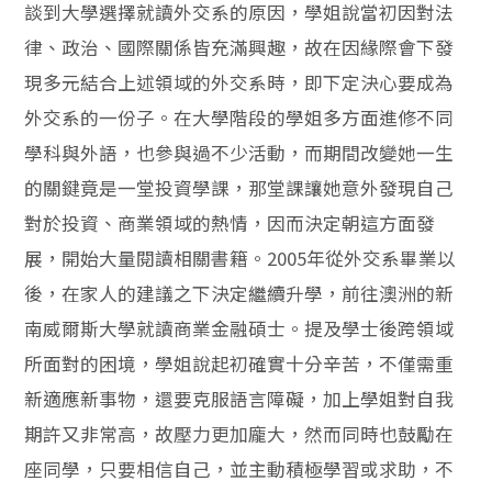
談到大學選擇就讀外交系的原因，學姐說當初因對法
律、政治、國際關係皆充滿興趣，故在因緣際會下發
現多元結合上述領域的外交系時，即下定決心要成為
外交系的一份子。在大學階段的學姐多方面進修不同
學科與外語，也參與過不少活動，而期間改變她一生
的關鍵竟是一堂投資學課，那堂課讓她意外發現自己
對於投資、商業領域的熱情，因而決定朝這方面發
展，開始大量閱讀相關書籍。2005年從外交系畢業以
後，在家人的建議之下決定繼續升學，前往澳洲的新
南威爾斯大學就讀商業金融碩士。提及學士後跨領域
所面對的困境，學姐說起初確實十分辛苦，不僅需重
新適應新事物，還要克服語言障礙，加上學姐對自我
期許又非常高，故壓力更加龐大，然而同時也鼓勵在
座同學，只要相信自己，並主動積極學習或求助，不