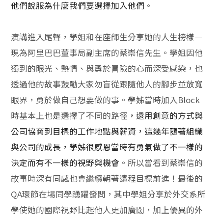
他們說服為什麼我們要選擇加入他們
。
演講進入尾聲，學姐和在座師生分享她的人生榜樣—
現為阿里巴巴董事局副主席的蔡崇信先生。學姐因他
獨到的眼光、熱情、與勇於冒險的心而深受感染，也
透過他的故事鼓勵大家勿盲從跟隨他人的腳步並放寬
眼界，勇於做自己想要做的事。學姊當時加入Block
時基本上也是選擇了不同的路徑
，還用創意的方式與
公司協商到目標的工作地點與薪資，這幾年隨著組織
與公司的成長，學姊很感恩當時有勇氣做了不一樣的
決定而有不一樣的視野與機會
。所以當看到蔡崇信的
故事時深有同感也會繼續朝著遠程目標前進！最後的
QA環節在場同學踴躍發問，其中學姐分享於外交系所
學使她的國際視野比起他人更加廣闊，加上優異的外