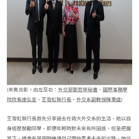
來賓合影。由左至右：
、
外交部劉哲榮秘書
國際事務學
(
、
、
院院長連弘宜
王雪虹執行長
外交系副教授陳秉逵
)
王雪虹執行長首先分享過去在政大外交系的生活，她以自
身經歷鼓勵同學，即便年輕時對未來有所困惑，但是把握
當下，總會有某個時機讓自己開始思考未來的出路，她分