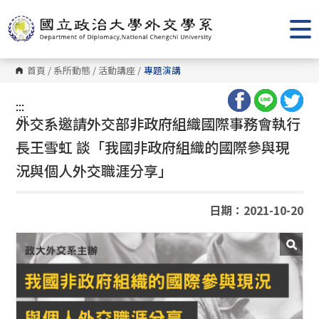
跳
到
主
要
內
容
首頁
/
系所動態
/
活動講座
/
專題演講
區
塊
:::
:::
外交系邀請外交部非政府組織國際事務會執行
長王雪虹 談「我國非政府組織的國際參與現
況與個人外交職涯分享」
日期：2021-10-20