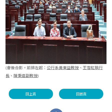
會後合影。前排左起：
、
公行系黃東益教授
王雪虹執行
(
、
長
陳秉逵副教授
)
回上頁
回首頁