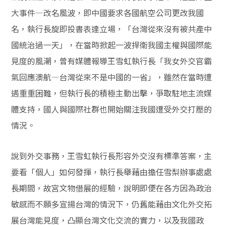
大事件—改名風波，即中國要求各國航空公司更改我國
名，執行長旋即投書表達立場，「台灣從來沒有被共產中
國統治過一天」，在當時掀起一波捍衛我國主權與國際能
見度的風潮，曾有媒體報導王雪虹執行長「我女外交官霸
氣回應澳航—台灣從來不是中國的一省」，雖然在當時遭
遇重重困難，但執行長的積極主動出擊，爭取駐地主流媒
體支持，國人與國際社群也開始關注我國遭受外交打壓的
情況。
說到外交事務，王雪虹執行長形容外交沒有標準答案，主
要看「個人」如何發揮，執行長舉藉由擔任雪梨辦事處處
長期間，故宮文物借展的經驗，說明即便在各方因為政治
敏感而不願多宣揚台灣的情況下，仍舊能藉由文化外交拓
展台灣能見度，凸顯台灣文化交流的實力，以及我國政