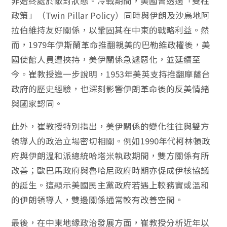
非始終處於敵對狀態。冷戰期間，美國曾透過「雙柱
政策」（Twin Pillar Policy）同時與伊朗及沙烏地阿
拉伯維持友好關係，以鞏固其在中東的戰略利益。然
而，1979年伊斯蘭革命推翻親美的巴勒維政權後，美
國使館人員遭挾持，美伊關係急遽惡化，並延續至
今。崔教授進一步說明，1953年美英支持推翻摩薩台
政府的歷史經驗，也深刻影響伊朗革命後的反美情緒
與國家認同。
此外，崔教授特別指出，美伊關係的變化往往與雙方
領導人的政治立場密切相關。例如1990年代柯林頓政
府與伊朗溫和派總統哈塔米執政期間，雙方關係有所
改善；歐巴馬政府與魯哈尼政府時期亦促成伊核協議
的誕生。這顯示美國民主黨政府若遇上較務實或溫和
的伊朗領導人，雙邊關係通常較有改善空間。
最後，在中東地緣政治發展方面，崔教授分析近年以