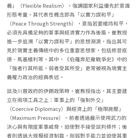
義」（Flexible Realism），強調國家利益優先於意識
形態考量。其代表性概念即為「以實力謀和平」
（Peace Through Strength），意指若要維持和平，
必須先具備足夠的軍事與經濟實力作為後盾。崔教授
進一步追溯「以實力謀和平」的思想淵源，指出其可
見於現實主義傳統中的多位重要思想家，包括修昔底
德、馬基維利等。其中，《伯羅奔尼撒戰爭史》中的
「強者行其所能，弱者受其所受」更常被視為現實主
義權力政治的經典表述。
談及川普政府的伊朗政策時，崔教授指出，其主要建
立在兩項工具之上：軍事上的「強制外交」
（Coercive Diplomacy）與經濟上的「極限施壓」
（Maximum Pressure）。前者透過展示使用武力的
決心與有限度軍事威脅，迫使對手接受談判條件；後
者則透過大規模經濟制裁，削弱對手能力並迫使其重