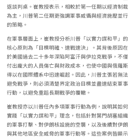
返談判桌。崔教授表示，相較於第一任期以經濟制裁
為主，川普第二任期更強調軍事威懾與經濟施壓並行
的策略。
在軍事層面上，崔教授分析川普「以實力謀和平」的
核心原則為「目標明確、速戰速決」。其背後原因在
於美國過去二十多年深陷阿富汗與伊拉克戰爭，不僅
付出龐大的人員傷亡與財政成本，也使中國與俄羅斯
得以在國際體系中迅速崛起。因此，川普主張若無法
避免戰爭，則必須清楚界定政治目標並盡速結束軍事
行動，以避免重蹈長期戰爭的覆轍。
崔教授亦以川普任內多項軍事行動為例，說明其如何
實踐「以實力謀和平」理念，包括針對葉門胡塞組織
的軍事打擊、對伊朗核設施的空襲，以及後續對伊朗
與其他地區安全威脅的軍事行動等。這些案例皆顯示