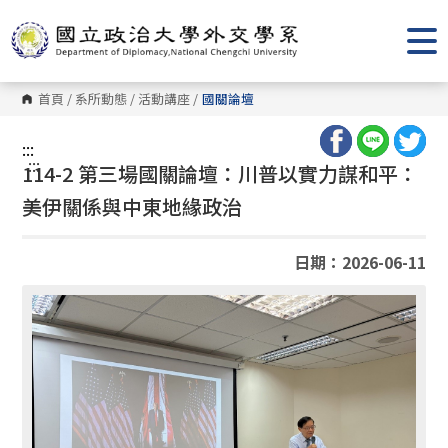
跳
到
主
要
內
容
首頁
/
系所動態
/
活動講座
/
國關論壇
區
塊
:::
:::
114-2 第三場國關論壇：川普以實力謀和平：
美伊關係與中東地緣政治
日期：2026-06-11