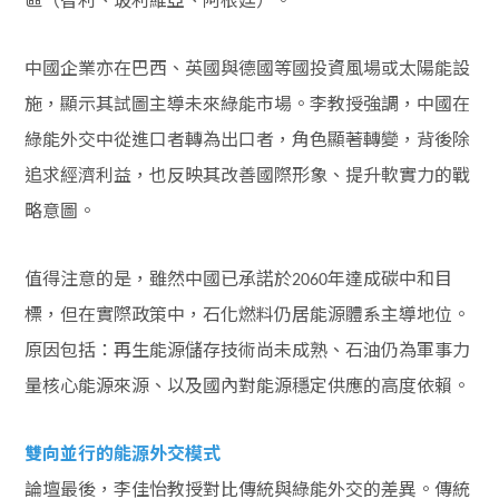
中國企業亦在巴西、英國與德國等國投資風場或太陽能設
施，顯示其試圖主導未來綠能市場。李教授強調，中國在
綠能外交中從進口者轉為出口者，角色顯著轉變，背後除
追求經濟利益，也反映其改善國際形象、提升軟實力的戰
略意圖。
值得注意的是，雖然中國已承諾於
年達成碳中和目
2060
標，但在實際政策中，石化燃料仍居能源體系主導地位。
原因包括：再生能源儲存技術尚未成熟、石油仍為軍事力
量核心能源來源、以及國內對能源穩定供應的高度依賴。
雙向並行的能源外交模式
論壇最後，李佳怡教授對比傳統與綠能外交的差異。傳統