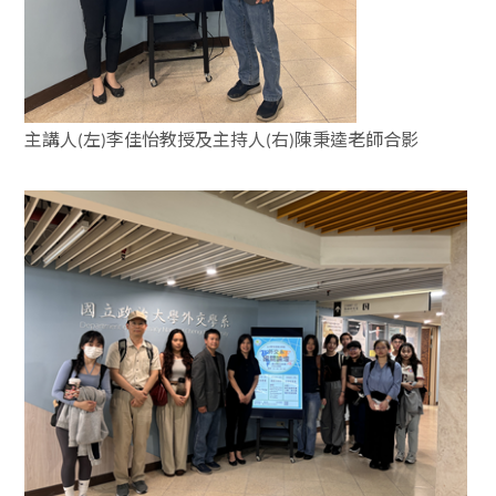
主講人
左
李佳怡教授及主持人
右
陳秉逵老師合影
(
)
(
)