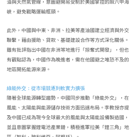
油與天然氣管線，意圖避開易受制於美國掌控的麻六甲海
峽，避免戰略運輸瓶頸。
此外，中國與中東、非洲、拉美等產油國建立經濟與外交
聯繫，藉由援助、貸款、基礎建設合作等方式深化關係。
雖有批評指出中國在非洲等地進行「掠奪式開發」，但也
有觀點認為，中國作為晚進者，需在他國避之唯恐不及的
地區開拓能源來源。
綠能外交：從市場競逐到軟實力擴張
隨著全球能源轉型趨勢，中國同步推動「綠能外交」，在
風能、太陽能與能源儲存技術方面迅速布局。李教授亦提
及中國已成為現今全球最大的風能與太陽能設備製造國，
並且意圖掌握鋰電池產業鏈，積極進軍拉美「鋰三角」地
區（智利、玻利維亞、阿根廷）。