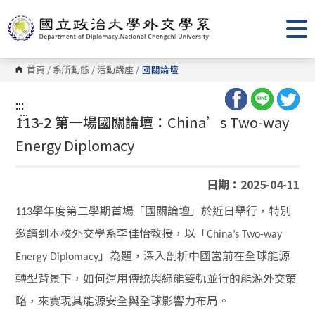
跳
到
主
要
內
容
首頁
/
系所動態
/
活動講座
/
國關論壇
區
塊
:::
:::
113-2 第一場國關論壇：
China’s Two-way
Energy Diplomacy
日期：2025-04-11
學年度第二學期首場「國關論壇」於近日舉行，特別
113
邀請到本校外交學系李佳怡教授，以「
China’s Two-way
」為題，深入剖析中國當前在全球能源
Energy Diplomacy
轉型背景下，如何運用傳統與綠能雙軌並行的能源外交策
略，來實現其能源安全與全球影響力布局。