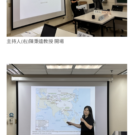
主持人
右
陳秉逵教授
開場
(
)