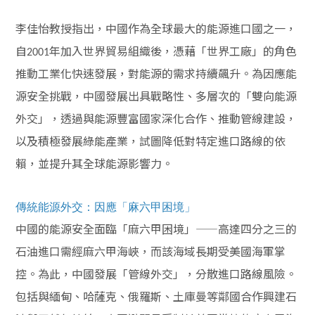
李佳怡教授指出，中國作為全球最大的能源進口國之一，
自
年加入世界貿易組織後，憑藉「世界工廠」的角色
2001
推動工業化快速發展，對能源的需求持續飆升。為因應能
源安全挑戰，中國發展出具戰略性、多層次的「雙向能源
外交」，透過與能源豐富國家深化合作、推動管線建設，
以及積極發展綠能產業，試圖降低對特定進口路線的依
賴，並提升其全球能源影響力。
傳統能源外交：因應「麻六甲困境」
中國的能源安全面臨「麻六甲困境」——高達四分之三的
石油進口需經麻六甲海峽，而該海域長期受美國海軍掌
控。為此，中國發展「管線外交」，分散進口路線風險。
包括與緬甸、哈薩克、俄羅斯、土庫曼等鄰國合作興建石