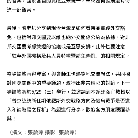
的答案，國家各自的實踐並未統一，未來如何發展還有待
進一部觀察。
最後，陳老師分享到現今台灣是如何看待並實踐外交豁
免，包括對邦交國要以維也納外交關係公約為依據，對非
邦交國要考慮雙邊的協議或是互惠安排。此外也要注意
「駐華外國機構及其人員特權暨豁免條例
」的相關規定。
整場論壇內容豐富，與會師生也熱絡地交流想法，共同探
討國際關係中的重要議題，激盪出非常精彩的討論。下一
場論壇將於5/29（三）舉行，並邀請到本系連弘宜教授以
「普京總統新任期俄羅斯外交戰略方向及俄烏戰爭是否進
入和談階段之探析」為題進行分享，歡迎各方朋友踴躍參
與！
（撰文：張鵑萍 攝影 : 張鵑萍）