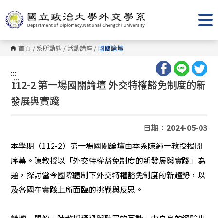
跳
到
主
要
內
容
首頁
/
系所動態
/
活動講座
/
國關論壇
區
塊
:::
:::
112-2 第一場國關論壇 外交特權豁免制度的新
發展與實踐
日期：2024-05-03
本學期（112-2）第一場國關論壇由本系陳純一教授揭開
序幕。陳教授以「外交特權豁免制度的新發展與實踐」為
題，探討當今國際體制下外交特權豁免制度的新趨勢，以
及各國在實踐上所面臨的挑戰與反思。