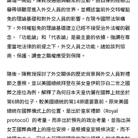
論壇一開始，陳教授通過與聽眾的互動，由自身的經驗出
帶領聽眾進入外交人員的世界，並概述當前外交特權豁
發
免的理論基礎和對外交人員的影響。在現今國際法架構
下，外特權豁免的理論基礎建立已經不接受治外法權的觀
念，「功能論」和「代表論」是最主要的依據，強調在尊
重當地法律的前提之下，外交人員之功能，諸如談判協
商、保護、調查之職權應受到保障。
隨後，陳教授探討了外交關係的歷史背景與外交人員對禮
節之重視，並以美國總統拜登在英女皇伊莉莎白二世之國
葬之座位為例，解釋了為何日本天皇伉儷在國葬上就坐於
第6排的位子，較美國總統的第14排還要靠前。原來美國
總統在國葬儀式上的位置，是出於皇家禮節（Royal
protocol）的考量，而非出於預先的政治考量，並指出英
女王國葬典禮上的座位安排，是根據皇室規條決定，而不