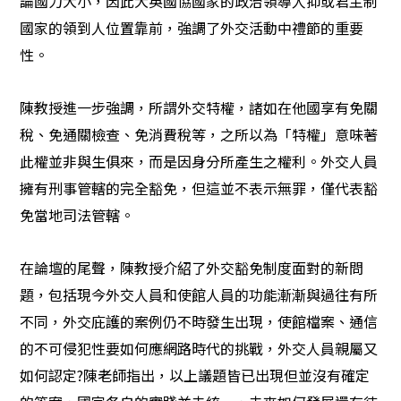
論國力大小，因此大英國協國家的政治領導人抑或君主制
國家的領到人位置靠前，強調了外交活動中禮節的重要
性。
陳教授進一步強調，所謂外交特權，諸如在他國享有免關
稅、免通關檢查、免消費稅等，之所以為「特權」意味著
此權並非與生俱來，而是因身分所產生之權利。外交人員
擁有刑事管轄的完全豁免，但這並不表示無罪，僅代表豁
免當地司法管轄。
在論壇的尾聲，陳教授介紹了外交豁免制度面對的新問
題，包括現今外交人員和使館人員的功能漸漸與過往有所
不同，
外交庇護的案例仍不時發生出現，使館檔案、通信
的不可侵犯性要如何應網路時代的挑戰，外交人員親屬又
如何認定
?
陳老師指出，以上議題皆已出現但並沒有確定