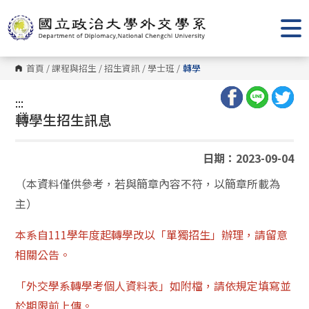
跳
到
主
要
內
容
首頁
/
課程與招生
/
招生資訊
/
學士班
/
轉學
區
塊
:::
:::
轉學生招生訊息
日期：2023-09-04
（本資料僅供參考，若與簡章內容不符，以簡章所載為
主）
本系自111學年度起轉學改以「單獨招生」辦理，請留意
相關公告。
「外交學系轉學考個人資料表」如附檔，請依規定填寫並
於期限前上傳。