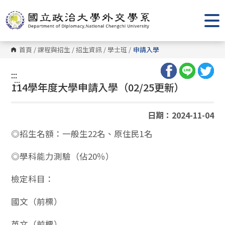
跳
到
主
要
內
容
首頁
/
課程與招生
/
招生資訊
/
學士班
/
申請入學
區
塊
:::
:::
114學年度大學申請入學（02/25更新）
日期：2024-11-04
◎招生名額：一般生22名、原住民1名
◎學科能力測驗（佔20％）
檢定科目：
國文（前標）
英文（前標）