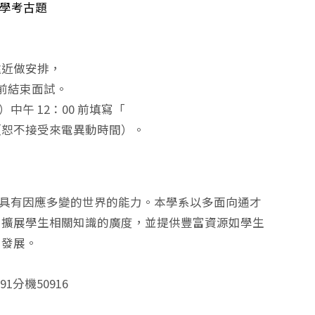
請入學考古題
遠近做安排，
前結束面試。
中午 12：00 前填寫「
（恕不接受來電異動時間）。
生具有因應多變的世界的能力。本學系以多面向通才
，擴展學生相關知識的廣度，並提供豐富資源如學生
出發展。
091分機50916