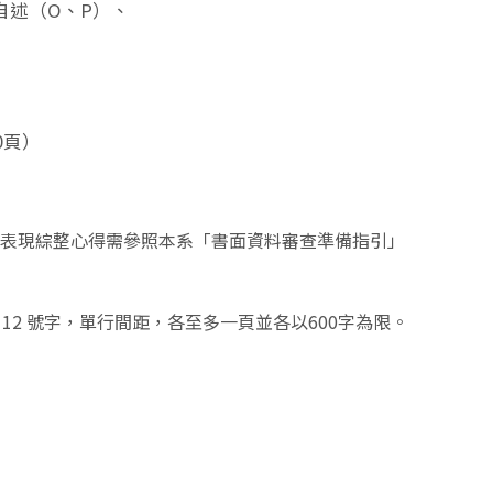
自述（O、P）、
0頁）
元表現綜整心得需參照本系「書面資料審查準備指引」
12 號字，單行間距，各至多一頁並各以600字為限。