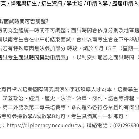
 / 課程與招生 / 招生資訊 / 學士班 / 申請入學 / 歷屆申
試/面試時間可否調整?
時間為全體統一時間不可調整；面試時間會依身分別及地區
南以南考生會在中午前結束面試，台中以南考生會在下午3點
若有特殊原因無法參加部分 時段，請於 5 月 15 日（星期一）
甄試考生面試時間異動申請表
」，以利安排適當之面試時間
系教育目標以培養國際研究與涉外事務領導人才為本，培養學
，涵蓋政治、經濟、歷史、法律、決策、談判、語言等課程
、第二外語及第二專長培養等。系友遍佈各行各業且均有傑
數學考科參採數學A或數學B均可，考生具備其中一科即可。
https://diplomacy.nccu.edu.tw；聯絡電話：(02)29393