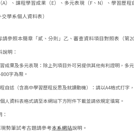
（A）、課程學習成果（E）、多元表現（F、N）、學習歷程
.外交學系個人資料表）
容請參照本簡章「貳、分則」乙、審查資料項目對照表（第2
料說明：
程學習成果及多元表現：除上列項目外可另提供其他有利證明，多
800字為限。
歷程自述（含高中學習歷程反思及就讀動機）：請以A4格式打字，
他：個人資料表格式請至本網站下方附件下載並請依規定填寫。
明：
際現勢筆試考古題請參考
本系網站
說明。