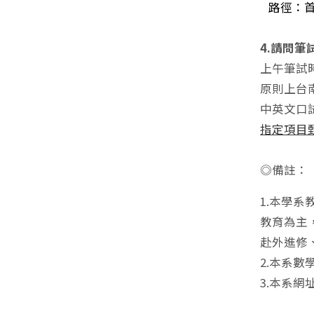
路徑：首頁
4.請問筆
上午筆試
原則上台
中英文口試
指定項目
◎備註：
1.本學
教育為主
赴外進修
2.本系
3.本系網址：