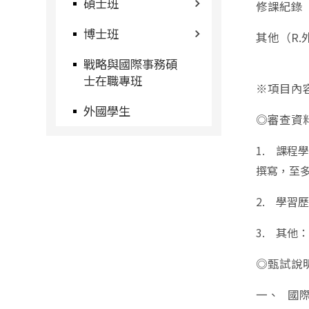
碩士班
修課紀錄
博士班
其他（R
戰略與國際事務碩
士在職專班
※項目內
外國學生
◎審查資
1. 課
撰寫，至多
2. 學習
3. 其
◎甄試說
一、 國