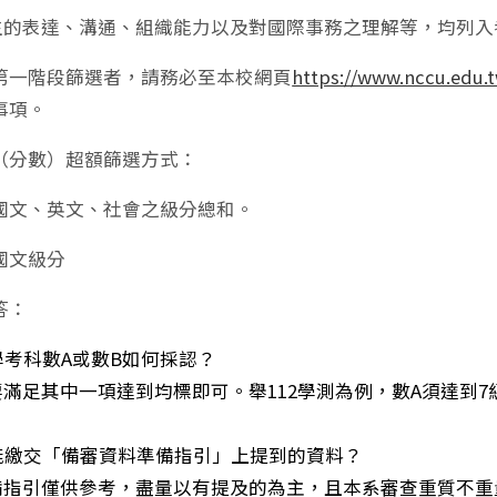
生的表達、溝通、組織能力以及對國際事務之理解等，均列入
第一階段篩選者，請務必至本校網頁
https://www.nccu.edu.
事項。
（分數）超額篩選方式：
國文、英文、社會之級分總和。
國文級分
答：
學考科數
A
或數
B
如何採認？
滿足其中一項達到均標即可。舉112學測為例，數A須達到7
僅能繳交「備審資料準備指引」上提到的資料？
指引僅供參考，盡量以有提及的為主，且本系審查重質不重