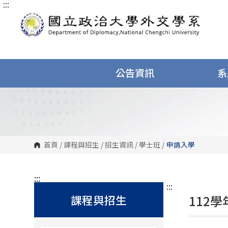
:::
跳
到
主
要
內
容
區
塊
公告資訊
系
首頁
/
課程與招生
/
招生資訊
/
學士班
/
申請入學
:::
:::
課程與招生
112