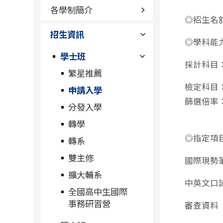
各學制簡介
◎招生名
招生資訊
◎學科能
學士班
採計科目
繁星推薦
檢定科目
申請入學
篩選倍率
分發入學
轉學
◎指定項
轉系
雙主修
國際現勢
擴大輔系
中英文口
全國高中生國際
事務研習營
審查資料