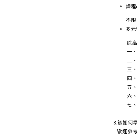
課程
不限，但
多元
除高中自
一、社
二、擔
三、服
四、競
五、非
六、檢
七、特
3.該如
歡迎參考