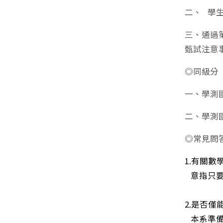
二、 學
三、通過
甄試注意
◎同級分
一、學測
二、學測
◎常見問
1.有關數
意指只要
2.是否
本系準備